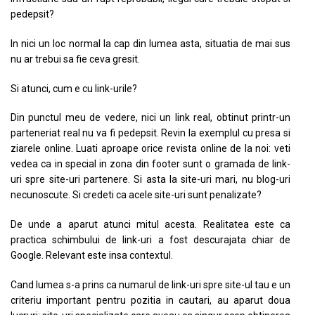
pedepsit?
In nici un loc normal la cap din lumea asta, situatia de mai sus
nu ar trebui sa fie ceva gresit.
Si atunci, cum e cu link-urile?
Din punctul meu de vedere, nici un link real, obtinut printr-un
parteneriat real nu va fi pedepsit. Revin la exemplul cu presa si
ziarele online. Luati aproape orice revista online de la noi: veti
vedea ca in special in zona din footer sunt o gramada de link-
uri spre site-uri partenere. Si asta la site-uri mari, nu blog-uri
necunoscute. Si credeti ca acele site-uri sunt penalizate?
De unde a aparut atunci mitul acesta. Realitatea este ca
practica schimbului de link-uri a fost descurajata chiar de
Google. Relevant este insa contextul.
Cand lumea s-a prins ca numarul de link-uri spre site-ul tau e un
criteriu important pentru pozitia in cautari, au aparut doua