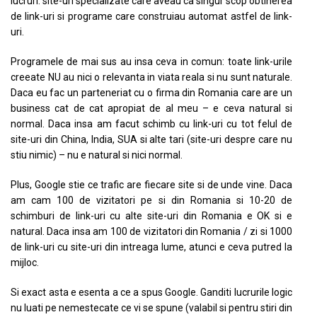
lucruri: site-uri specializate care aveau ca singur scop obtinerea
de link-uri si programe care construiau automat astfel de link-
uri.
Programele de mai sus au insa ceva in comun: toate link-urile
creeate NU au nici o relevanta in viata reala si nu sunt naturale.
Daca eu fac un parteneriat cu o firma din Romania care are un
business cat de cat apropiat de al meu – e ceva natural si
normal. Daca insa am facut schimb cu link-uri cu tot felul de
site-uri din China, India, SUA si alte tari (site-uri despre care nu
stiu nimic) – nu e natural si nici normal.
Plus, Google stie ce trafic are fiecare site si de unde vine. Daca
am cam 100 de vizitatori pe si din Romania si 10-20 de
schimburi de link-uri cu alte site-uri din Romania e OK si e
natural. Daca insa am 100 de vizitatori din Romania / zi si 1000
de link-uri cu site-uri din intreaga lume, atunci e ceva putred la
mijloc.
Si exact asta e esenta a ce a spus Google. Ganditi lucrurile logic
nu luati pe nemestecate ce vi se spune (valabil si pentru stiri din