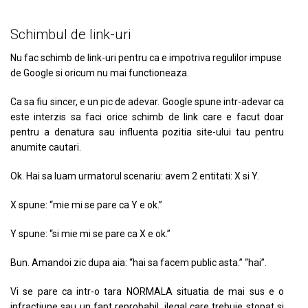
Schimbul de link-uri
Nu fac schimb de link-uri pentru ca e impotriva regulilor impuse
de Google si oricum nu mai functioneaza.
Ca sa fiu sincer, e un pic de adevar. Google spune intr-adevar ca
este interzis sa faci orice schimb de link care e facut doar
pentru a denatura sau influenta pozitia site-ului tau pentru
anumite cautari.
Ok. Hai sa luam urmatorul scenariu: avem 2 entitati: X si Y.
X spune: “mie mi se pare ca Y e ok.”
Y spune: “si mie mi se pare ca X e ok.”
Bun. Amandoi zic dupa aia: “hai sa facem public asta.” “hai”.
Vi se pare ca intr-o tara NORMALA situatia de mai sus e o
infractiune sau un fapt reprobabil, ilegal care trebuie stopat si