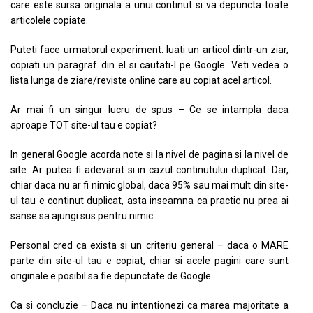
care este sursa originala a unui continut si va depuncta toate
articolele copiate.
Puteti face urmatorul experiment: luati un articol dintr-un ziar,
copiati un paragraf din el si cautati-l pe Google. Veti vedea o
lista lunga de ziare/reviste online care au copiat acel articol.
Ar mai fi un singur lucru de spus – Ce se intampla daca
aproape TOT site-ul tau e copiat?
In general Google acorda note si la nivel de pagina si la nivel de
site. Ar putea fi adevarat si in cazul continutului duplicat. Dar,
chiar daca nu ar fi nimic global, daca 95% sau mai mult din site-
ul tau e continut duplicat, asta inseamna ca practic nu prea ai
sanse sa ajungi sus pentru nimic.
Personal cred ca exista si un criteriu general – daca o MARE
parte din site-ul tau e copiat, chiar si acele pagini care sunt
originale e posibil sa fie depunctate de Google.
Ca si concluzie – Daca nu intentionezi ca marea majoritate a