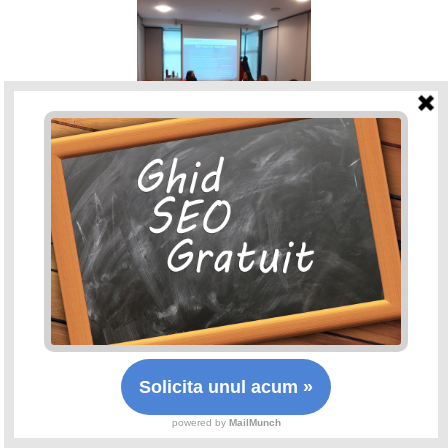
Curs Jurnalism a1.ro
Cursul de Jurnalism oferit de Ramona Ulici a fost o
oportunitate valoroasa pentru echipa de redactori
a1.ro. Am invatat reguli de redactare si tehnici pentru
articole SEO. Temele au inclus redactarea articolelor,
strategii de formatare si utilizarea cuvintelor cheie. La
final, workshop-ul a consolidat cunostintele prin
exercitii practice si discutii despre optimizarea
imaginilor si sursele de informare.
redactia a1.ro