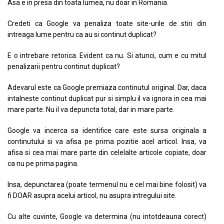
Asa e in presa din toata lumea, nu doar in Romania.
Credeti ca Google va penaliza toate site-urile de stiri din
intreaga lume pentru ca au si continut duplicat?
E o intrebare retorica. Evident ca nu. Si atunci, cum e cu mitul
penalizarii pentru continut duplicat?
Adevarul este ca Google premiaza continutul original. Dar, daca
intalneste continut duplicat pur si simplu il va ignora in cea mai
mare parte. Nu il va depuncta total, dar in mare parte.
Google va incerca sa identifice care este sursa originala a
continutului si va afisa pe prima pozitie acel articol. Insa, va
afisa si cea mai mare parte din celelalte articole copiate, doar
ca nu pe prima pagina.
Insa, depunctarea (poate termenul nu e cel mai bine folosit) va
fi DOAR asupra acelui articol, nu asupra intregului site.
Cu alte cuvinte, Google va determina (nu intotdeauna corect)