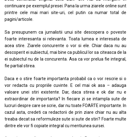
continuare pe exemplul presei. Pana la urma ziarele online sunt
printre cele mai mari site-uri, cel putin ca numar total de
pagini/articole.
Sa presupunem ca jurnalistii unui site descopera o poveste
foarte interesanta si relevanta. Toata lumea e interesata de
acea stire. Ziarele concurente o vor si ele. Chiar daca nu au
descoperit ei subiectul, mai bine ca publicul lor sa citeasca de la
ei subiectul nu de la concurenta. Asa ca vor prelua fie integral,
fie partial stirea.
Daca e o stire foarte importanta probabil ca o vor rescrie si o
vor redacta cu propriile cuvinte. E cel mai ok asa – adauga
valoare unei stiri existente. Dar, daca stirea e ok dar nu e
extraordinar de importanta? In fiecare zi se intampla sute de
lucruri despre care se scrie, dar nu toate FOARTE importante. In
cazul asta, credeti ca redactorii de prin ziare chiar nu au alta
treaba decat sa reformuleze sute si sute de stiri? Foarte multe
dintre ele vor fi copiate integral cu mentiunea sursei.