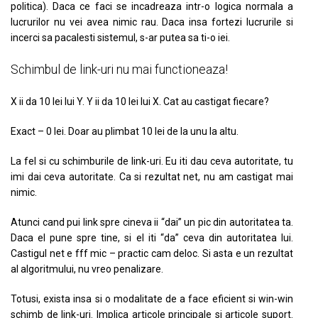
politica). Daca ce faci se incadreaza intr-o logica normala a
lucrurilor nu vei avea nimic rau. Daca insa fortezi lucrurile si
incerci sa pacalesti sistemul, s-ar putea sa ti-o iei.
Schimbul de link-uri nu mai functioneaza!
X ii da 10 lei lui Y. Y ii da 10 lei lui X. Cat au castigat fiecare?
Exact – 0 lei. Doar au plimbat 10 lei de la unu la altu.
La fel si cu schimburile de link-uri. Eu iti dau ceva autoritate, tu
imi dai ceva autoritate. Ca si rezultat net, nu am castigat mai
nimic.
Atunci cand pui link spre cineva ii “dai” un pic din autoritatea ta.
Daca el pune spre tine, si el iti “da” ceva din autoritatea lui.
Castigul net e fff mic – practic cam deloc. Si asta e un rezultat
al algoritmului, nu vreo penalizare.
Totusi, exista insa si o modalitate de a face eficient si win-win
schimb de link-uri. Implica articole principale si articole suport.