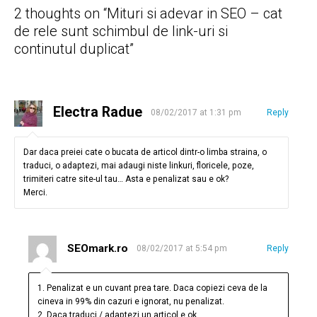
2 thoughts on “
Mituri si adevar in SEO – cat
de rele sunt schimbul de link-uri si
continutul duplicat
”
Electra Radue
08/02/2017 at 1:31 pm
Reply
Dar daca preiei cate o bucata de articol dintr-o limba straina, o
traduci, o adaptezi, mai adaugi niste linkuri, floricele, poze,
trimiteri catre site-ul tau… Asta e penalizat sau e ok?
Merci.
SEOmark.ro
08/02/2017 at 5:54 pm
Reply
1. Penalizat e un cuvant prea tare. Daca copiezi ceva de la
cineva in 99% din cazuri e ignorat, nu penalizat.
2. Daca traduci / adaptezi un articol e ok.