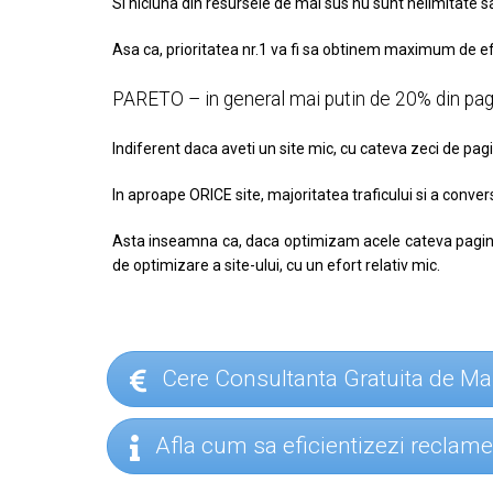
Si niciuna din resursele de mai sus nu sunt nelimitate
Asa ca, prioritatea nr.1 va fi sa obtinem maximum de 
PARETO – in general mai putin de 20% din pagi
Indiferent daca aveti un site mic, cu cateva zeci de pag
In aproape ORICE site, majoritatea traficului si a conver
Asta inseamna ca, daca optimizam acele cateva pagini 
de optimizare a site-ului, cu un efort relativ mic.
Cere Consultanta Gratuita de Ma
Afla cum sa eficientizezi reclamel