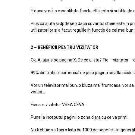
E daca vreti, o modalitate foarte eficienta si subtila de 
Plus ca ajuta si dpdv seo daca cuvantul cheie este in p
utilizatorilor si a facut regulile in functie de cel mai bun
2 – BENEFICII PENTRU VIZITATOR
Ok. Ai ajuns pe pagina X. De ce ai sta? Tie – vizitator – c
99% din traficul comercial de pe o pagina se afla acolo c
Vor un televizor mai bun, o bluza mai frumoasa, vor sa a
vor sa…
Fiecare vizitator VREA CEVA.
Pune la inceputul paginii o zona clara cu ce va primi.
Nu trebuie sa faci o lista cu 1000 de beneficii. In general