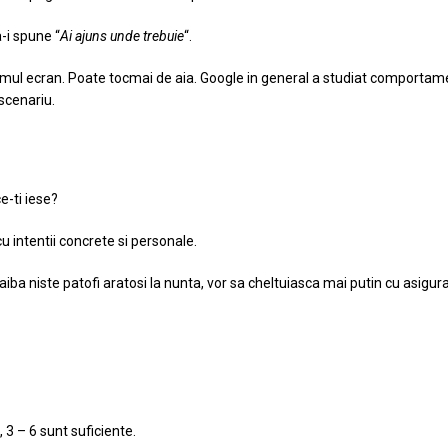
a-i spune “
Ai ajuns unde trebuie
“.
rimul ecran. Poate tocmai de aia. Google in general a studiat comportam
 scenariu.
e-ti iese?
u intentii concrete si personale.
iba niste patofi aratosi la nunta, vor sa cheltuiasca mai putin cu asigur
, 3 – 6 sunt suficiente.