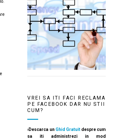
lo.
are
te
VREI SA ITI FACI RECLAMA
PE FACEBOOK DAR NU STII
CUM?
›Descarca un
Ghid Gratuit
despre cum
sa iti administrezi in mod