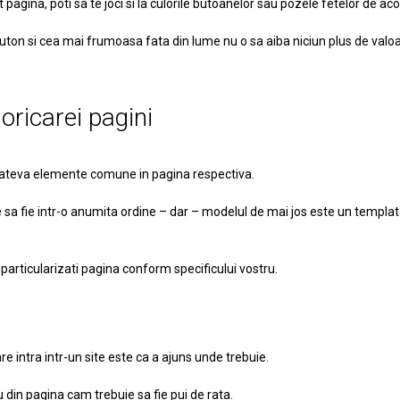
agina, poti sa te joci si la culorile butoanelor sau pozele fetelor de aco
uton si cea mai frumoasa fata din lume nu o sa aiba niciun plus de valo
ricarei pagini
e cateva elemente comune in pagina respectiva.
e sa fie intr-o anumita ordine – dar – modelul de mai jos este un templa
particularizati pagina conform specificului vostru.
re intra intr-un site este ca a ajuns unde trebuie.
u din pagina cam trebuie sa fie pui de rata.