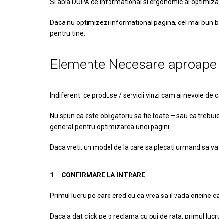
Si abia DUPA ce informational si ergonomic ai optimizat p
Daca nu optimizezi informational pagina, cel mai bun b
pentru tine.
Elemente Necesare aproape o
Indiferent ce produse / servicii vinzi cam ai nevoie d
Nu spun ca este obligatoriu sa fie toate – sau ca trebui
general pentru optimizarea unei pagini.
Daca vreti, un model de la care sa plecati urmand sa va 
1 – CONFIRMARE LA INTRARE
Primul lucru pe care cred eu ca vrea sa il vada oricine ca
Daca a dat click pe o reclama cu pui de rata, primul lucr