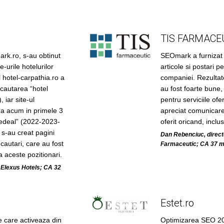
TIS FARMACE
k.ro, s-au obtinut
SEOmark a furnizat s
e-urile hotelurilor
articole si postari 
 hotel-carpathia.ro a
companiei. Rezultat
 cautarea “hotel
au fost foarte bune, 
 iar site-ul
pentru serviciile ofer
za acum in primele 3
apreciat comunicare
Predeal” (2022-2023-
oferit oricand, inclu
 s-au creat pagini
Dan Rebenciuc, directo
cautari, care au fost
Farmaceutic; CA 37 m
 aceste pozitionari.
 Elexus Hotels; CA 32
Estet.ro
 care activeaza din
Optimizarea SEO 20