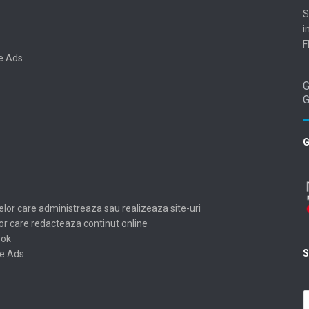
S
i
F
e Ads
G
elor care administreaza sau realizeaza site-uri
lor care redacteaza continut online
ook
S
le Ads