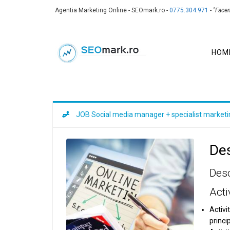
Agentia Marketing Online - SEOmark.ro -
0775.304.971
-
"Face
HOM
JOB Social media manager + specialist marketi
Des
Des
Acti
Activi
princi