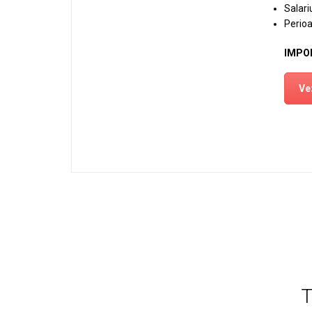
Salari
Perioa
IMPO
Vez
T