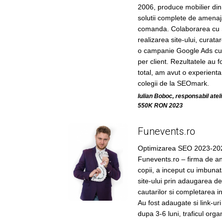
2006, produce mobilier din
solutii complete de amenaj
comanda. Colaborarea cu 
realizarea site-ului, curata
o campanie Google Ads cu 
per client. Rezultatele au fo
total, am avut o experienta
colegii de la SEOmark.
Iulian Boboc, responsabil ate
550K RON 2023
Funevents.ro
Optimizarea SEO 2023-20
Funevents.ro – firma de an
copii, a inceput cu imbunata
site-ului prin adaugarea de
cautarilor si completarea in
Au fost adaugate si link-uri
dupa 3-6 luni, traficul orga