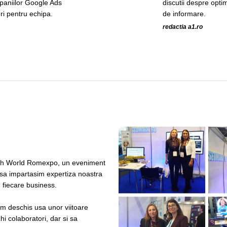
paniilor Google Ads
discutii despre opti
ri pentru echipa.
de informare.
redactia a1.ro
ech World Romexpo, un eveniment
 sa impartasim expertiza noastra
u fiecare business.
am deschis usa unor viitoare
i colaboratori, dar si sa