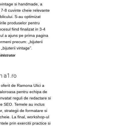
i vintage si handmade, a
e 7-8 cuvinte cheie relevante
licului. S-au optimizat
irile produselor pentru
cesul fiind finalizat in 3-4
te-ul a ajuns pe prima pagina
rmeni precum: „bijuterii
bijuterii vintage”.
inistrator
m a1.ro
 oferit de Ramona Ulici a
valoroasa pentru echipa de
invatat reguli de redactare si
ole SEO. Temele au inclus
r, strategii de formatare si
 cheie. La final, workshop-ul
tele prin exercitii practice si