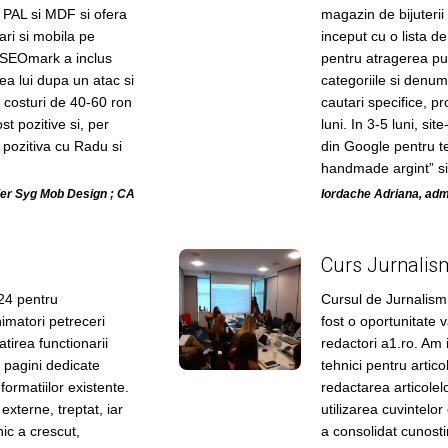
 PAL si MDF si ofera
magazin de bijuteri
ari si mobila pe
inceput cu o lista d
SEOmark a inclus
pentru atragerea pub
rea lui dupa un atac si
categoriile si denum
costuri de 40-60 ron
cautari specifice, pro
st pozitive si, per
luni. In 3-5 luni, si
 pozitiva cu Radu si
din Google pentru te
handmade argint” si „
lier Syg Mob Design ; CA
Iordache Adriana, adm
Curs Jurnalis
24 pentru
Cursul de Jurnalism
imatori petreceri
fost o oportunitate 
tirea functionarii
redactori a1.ro. Am 
 pagini dedicate
tehnici pentru artic
formatiilor existente.
redactarea articolelo
 externe, treptat, iar
utilizarea cuvintelor
nic a crescut,
a consolidat cunostin