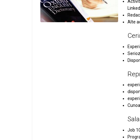
Activi
Linked
Redact
Alte a
Ceri
Experi
Serioz
Dispon
Repr
exper
dispon
experi
Cunoas
Sala
Job 1
Progra