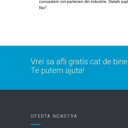
cunoastem noi parteneri din industrie. Detalii su
Noi".
Vrei sa afli gratis cat de bin
Te putem ajuta!
OFERTA NOASTRA