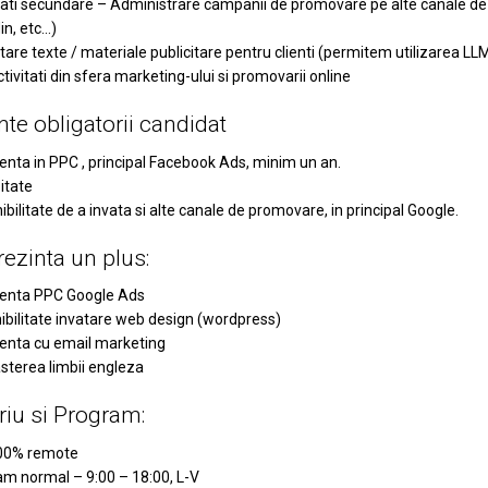
tati secundare – Administrare campanii de promovare pe alte canale d
in, etc…)
are texte / materiale publicitare pentru clienti (permitem utilizarea LLM
ctivitati din sfera marketing-ului si promovarii online
nte obligatorii candidat
enta in PPC , principal Facebook Ads, minim un an.
itate
ibilitate de a invata si alte canale de promovare, in principal Google.
ezinta un plus:
ienta PPC Google Ads
ibilitate invatare web design (wordpress)
enta cu email marketing
terea limbii engleza
riu si Program:
00% remote
m normal – 9:00 – 18:00, L-V