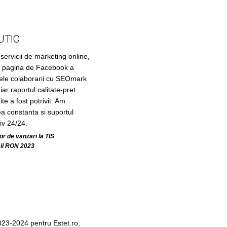
UTIC
ervicii de marketing online,
pe pagina de Facebook a
ele colaborarii cu SEOmark
iar raportul calitate-pret
ite a fost potrivit. Am
a constanta si suportul
siv 24/24.
r de vanzari la TIS
il RON 2023
23-2024 pentru Estet.ro,