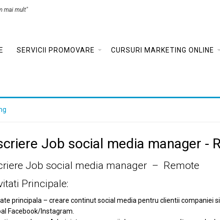
m mai mult"
E
SERVICII PROMOVARE
CURSURI MARKETING ONLINE
ng
criere Job social media manager -
criere Job social media manager – Remote
vitati Principale:
tate principala – creare continut social media pentru clientii companiei
pal Facebook/Instagram.