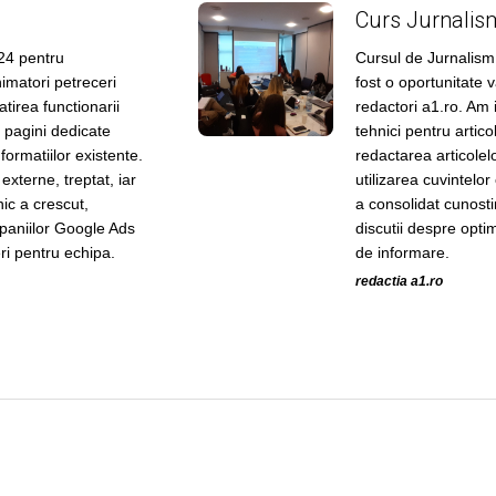
Curs Jurnalis
24 pentru
Cursul de Jurnalism
imatori petreceri
fost o oportunitate 
tirea functionarii
redactori a1.ro. Am 
 pagini dedicate
tehnici pentru artic
formatiilor existente.
redactarea articolelo
 externe, treptat, iar
utilizarea cuvintelor
nic a crescut,
a consolidat cunostin
paniilor Google Ads
discutii despre opti
ri pentru echipa.
de informare.
redactia a1.ro