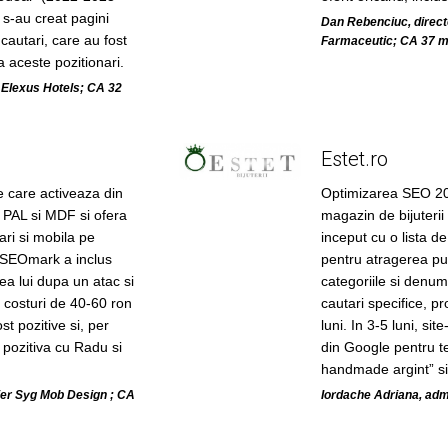
 s-au creat pagini
Dan Rebenciuc, directo
cautari, care au fost
Farmaceutic; CA 37 m
 aceste pozitionari.
 Elexus Hotels; CA 32
Estet.ro
 care activeaza din
Optimizarea SEO 20
 PAL si MDF si ofera
magazin de bijuteri
ari si mobila pe
inceput cu o lista d
SEOmark a inclus
pentru atragerea pub
rea lui dupa un atac si
categoriile si denum
costuri de 40-60 ron
cautari specifice, pro
st pozitive si, per
luni. In 3-5 luni, si
 pozitiva cu Radu si
din Google pentru te
handmade argint” si „
lier Syg Mob Design ; CA
Iordache Adriana, adm