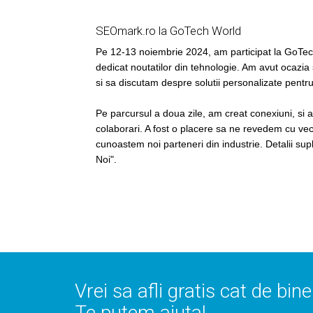
SEOmark.ro la GoTech World
Pe 12-13 noiembrie 2024, am participat la GoT
dedicat noutatilor din tehnologie. Am avut ocazia
si sa discutam despre solutii personalizate pentr
Pe parcursul a doua zile, am creat conexiuni, si 
colaborari. A fost o placere sa ne revedem cu vech
cunoastem noi parteneri din industrie. Detalii su
Noi".
Vrei sa afli gratis cat de bin
Te putem ajuta!