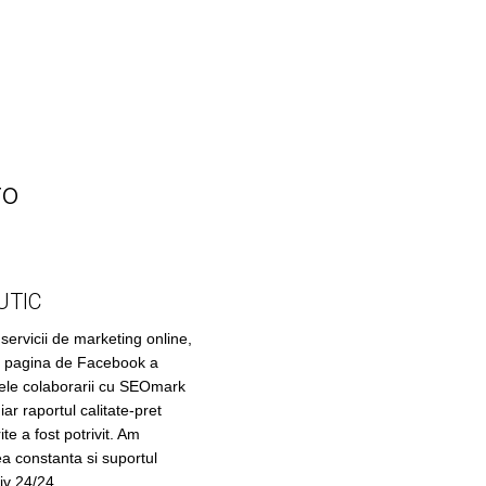
ro
UTIC
ervicii de marketing online,
pe pagina de Facebook a
ele colaborarii cu SEOmark
iar raportul calitate-pret
ite a fost potrivit. Am
a constanta si suportul
siv 24/24.