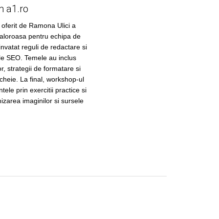
m a1.ro
 oferit de Ramona Ulici a
valoroasa pentru echipa de
invatat reguli de redactare si
ole SEO. Temele au inclus
r, strategii de formatare si
 cheie. La final, workshop-ul
tele prin exercitii practice si
mizarea imaginilor si sursele