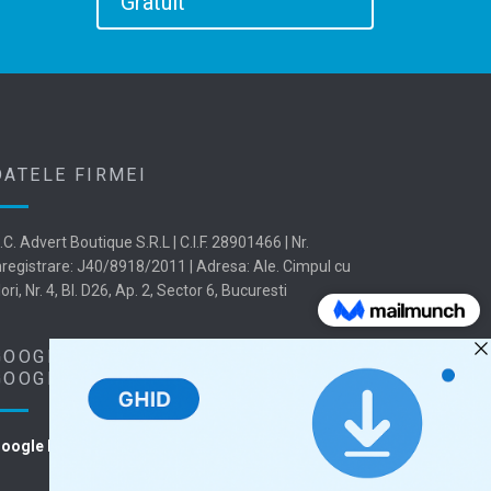
Gratuit
DATELE FIRMEI
.C. Advert Boutique S.R.L | C.I.F. 28901466 | Nr.
nregistrare: J40/8918/2011 | Adresa: Ale. Cimpul cu
lori, Nr. 4, Bl. D26, Ap. 2, Sector 6, Bucuresti
GOOGLE BUSINESS PROFILE |
GOOGLE MAPS
oogle Maps - Suntem Aici