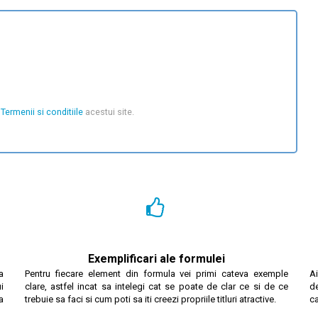
u
Termenii si conditiile
acestui site.
Exemplificari ale formulei
a
Pentru fiecare element din formula vei primi cateva exemple
Ai
i
clare, astfel incat sa intelegi cat se poate de clar ce si de ce
d
a
trebuie sa faci si cum poti sa iti creezi propriile titluri atractive.
ca