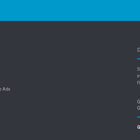
S
i
F
e Ads
G