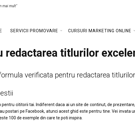
m mai mult"
E
SERVICII PROMOVARE
CURSURI MARKETING ONLINE
 redactarea titlurilor excele
ormula verificata pentru redactarea titlurilo
estii
entru cititorii tai. Indiferent daca ai un site de continut, de prezentare,
 sau postari pe Facebook, atunci acest ghid este pentru tine. Vei invata u
este 100 de exemple din care te poti inspira.