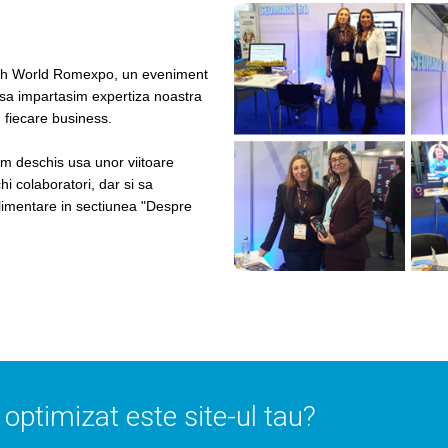
ech World Romexpo, un eveniment
 sa impartasim expertiza noastra
u fiecare business.
am deschis usa unor viitoare
i colaboratori, dar si sa
plimentare in sectiunea "Despre
e optimizat este site-ul tau?