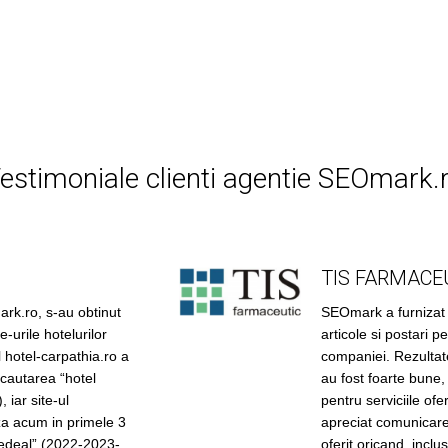
estimoniale clienti agentie SEOmark.
TIS FARMACE
k.ro, s-au obtinut
SEOmark a furnizat s
e-urile hotelurilor
articole si postari 
 hotel-carpathia.ro a
companiei. Rezultat
 cautarea “hotel
au fost foarte bune, 
 iar site-ul
pentru serviciile ofer
za acum in primele 3
apreciat comunicare
Predeal” (2022-2023-
oferit oricand, inclu