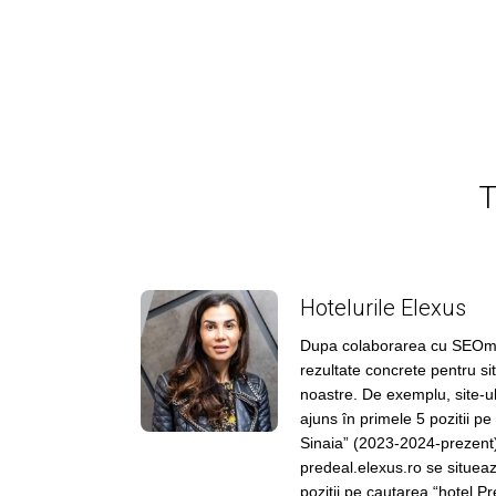
T
Hotelurile Elexus
Dupa colaborarea cu SEOmar
rezultate concrete pentru sit
noastre. De exemplu, site-ul
ajuns în primele 5 pozitii pe
Sinaia” (2023-2024-prezent),
predeal.elexus.ro se situea
pozitii pe cautarea “hotel 