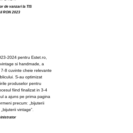
r de vanzari la TIS
il RON 2023
23-2024 pentru Estet.ro,
i vintage si handmade, a
e 7-8 cuvinte cheie relevante
licului. S-au optimizat
irile produselor pentru
cesul fiind finalizat in 3-4
te-ul a ajuns pe prima pagina
rmeni precum: „bijuterii
bijuterii vintage”.
inistrator