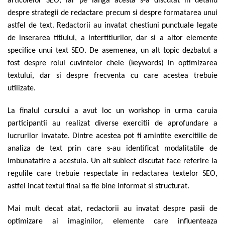
articolelor SEO, iar pe langa acesta s-a discutat in detaliu
despre strategii de redactare precum si despre formatarea unui
astfel de text. Redactorii au invatat chestiuni punctuale legate
de inserarea titlului, a intertitlurilor, dar si a altor elemente
specifice unui text SEO. De asemenea, un alt topic dezbatut a
fost despre rolul cuvintelor cheie (keywords) in optimizarea
textului, dar si despre frecventa cu care acestea trebuie
utilizate.
La finalul cursului a avut loc un workshop in urma caruia
participantii au realizat diverse exercitii de aprofundare a
lucrurilor invatate. Dintre acestea pot fi amintite exercitiile de
analiza de text prin care s-au identificat modalitatile de
imbunatatire a acestuia. Un alt subiect discutat face referire la
regulile care trebuie respectate in redactarea textelor SEO,
astfel incat textul final sa fie bine informat si structurat.
Mai mult decat atat, redactorii au invatat despre pasii de
optimizare ai imaginilor, elemente care influenteaza