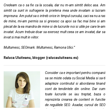
Credeam ca o sa fie ca la scoala, dar nu m-am simtit deloc asa. Am
simtit ca sunt in sufragerie la prietena mea unde invatam si lucram
impreuna. Am putut sa o intreb orice in timpul cursului, caci ea nu a ras
de mine, mi-am permis sa si gresesc ca apoi sa fac mai bine si am
plecat de la ea mandra de mine si de lucrurile noi si utile pe care le-am
invatat. Acum trebuie doar sa exersez mult ceea ce am invatat, dar sa
invat si mai mult in viitor.
Multumesc, SEOmark. Multumesc, Ramona Ulici.”
Raluca Uluiteanu, blogger (ralucauluiteanu.eu)
Consider ca e important pentru companii
sa se miste odata cu Social Media si sa-ti
adapteze continutul si abordarea tinand
cont de tendintele din online. Dar cum
toate lucrurile se iau treptat, baza o
reprezinta crearea de content in functie
de regulilele SEO. Asadar, cursul de SEO