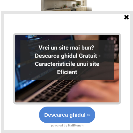
Syg Mob Design
Syg Mob Design, companie care activeaza din 2006,
produce mobilier din PAL si MDF si ofera solutii
complete de amenajari si mobila pe comanda.
Colaborarea cu SEOmark a inclus realizarea site-ului,
curatarea lui dupa un atac si o campanie Google Ads
cu costuri de 40-60 ron per client. Rezultatele au fost
pozitive si, per total, am avut o experienta pozitiva cu
Radu si colegii de la SEOmark.
Iulian Boboc, responsabil atelier Syg Mob Design ; CA 550K
RON 2023
Estet.ro
Optimizarea SEO 2023-2024 pentru Estet.ro, magazin