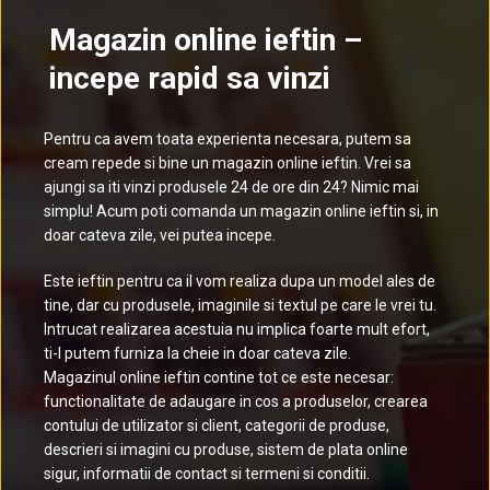
Magazin online ieftin –
incepe rapid sa vinzi
Pentru ca avem toata experienta necesara, putem sa
cream repede si bine un magazin online ieftin. Vrei sa
ajungi sa iti vinzi produsele 24 de ore din 24? Nimic mai
simplu! Acum poti comanda un magazin online ieftin si, in
doar cateva zile, vei putea incepe.
Este ieftin pentru ca il vom realiza dupa un model ales de
tine, dar cu produsele, imaginile si textul pe care le vrei tu.
Intrucat realizarea acestuia nu implica foarte mult efort,
ti-l putem furniza la cheie in doar cateva zile.
Magazinul online ieftin contine tot ce este necesar:
functionalitate de adaugare in cos a produselor, crearea
contului de utilizator si client, categorii de produse,
descrieri si imagini cu produse, sistem de plata online
sigur, informatii de contact si termeni si conditii.