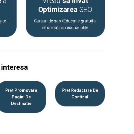
e
a
Vreau
sa Invat
Optimizarea
SEO
site-
Cursuri de seo+Educatie gratuita,
informatii si resurse utile
 interesa
Pret
Promovare
Pret
Redactare De
Pagini De
Continut
Destinatie