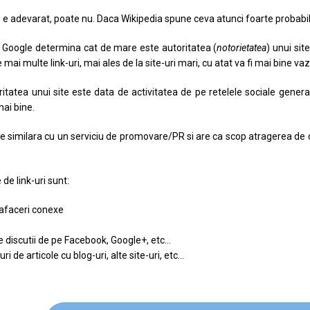
 e adevarat, poate nu. Daca Wikipedia spune ceva atunci foarte probabil
re Google determina cat de mare este autoritatea (
notorietatea
) unui sit
re mai multe link-uri, mai ales de la site-uri mari, cu atat va fi mai bine v
atea unui site este data de activitatea de pe retelele sociale generata
mai bine.
e similara cu un serviciu de promovare/PR si are ca scop atragerea de ca
de link-uri sunt:
 afaceri conexe
de discutii de pe Facebook, Google+, etc…
 de articole cu blog-uri, alte site-uri, etc…