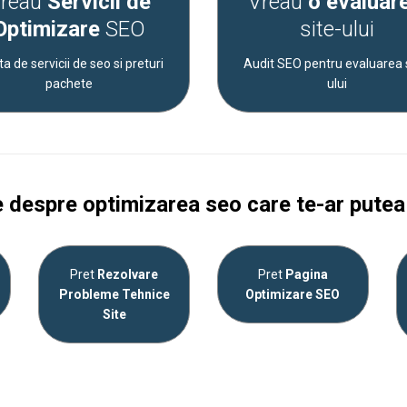
reau
Servicii de
Vreau
o evaluar
Optimizare
SEO
site-ului
ta de servicii de seo si preturi
Audit SEO pentru evaluarea 
pachete
ului
e despre optimizarea seo care te-ar putea
Pret
Rezolvare
Pret
Pagina
Probleme Tehnice
Optimizare SEO
Site