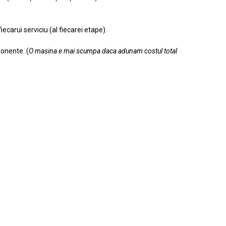
ecarui serviciu (al fiecarei etape).
ponente. (
O masina e mai scumpa daca adunam costul total