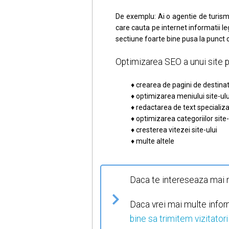
De exemplu: Ai o agentie de turism 
care cauta pe internet informatii leg
sectiune foarte bine pusa la punct cu
Optimizarea SEO a unui site 
♦ crearea de pagini de destina
♦ optimizarea meniului site-ulu
♦ redactarea de text specializat
♦ optimizarea categoriilor site-
♦ cresterea vitezei site-ului
♦ multe altele
Daca te intereseaza mai mu
Daca vrei mai multe inform
bine sa trimitem vizitator