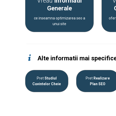
Vreau
Informatii
V
Generale
ce inseamna optimizarea seo a
ofer
unui site
Alte informatii mai specific
Pret
Studiul
Pret
Realizare
Cuvintelor Cheie
Plan SEO