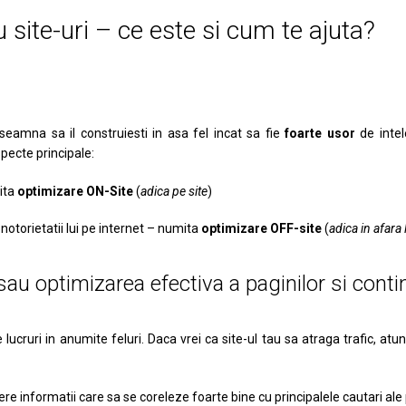
site-uri – ce este si cum te ajuta?
seamna sa il construiesti in asa fel incat sa fie
foarte usor
de intel
pecte principale:
mita
optimizare ON-Site
(
adica pe site
)
notorietatii lui pe internet – numita
optimizare OFF-site
(
adica in afara 
au optimizarea efectiva a paginilor si conti
ucruri in anumite feluri. Daca vrei ca site-ul tau sa atraga trafic, atun
fere informatii care sa se coreleze foarte bine cu principalele cautari ale p