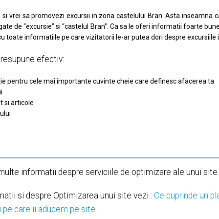
si vrei sa promovezi excursii in zona castelului Bran. Asta inseamna ca
ate de “excursie” si “castelul Bran”. Ca sa le oferi informatii foarte bune
 toate informatiile pe care vizitatorii le-ar putea dori despre excursiile 
presupune efectiv:
tie pentru cele mai importante cuvinte cheie care definesc afacerea ta
i
 si articole
ului
lte informatii despre serviciile de optimizare ale unui site 
atii si despre Optimizarea unui site vezi :
Ce cuprinde un pla
ii pe care ii aducem pe site