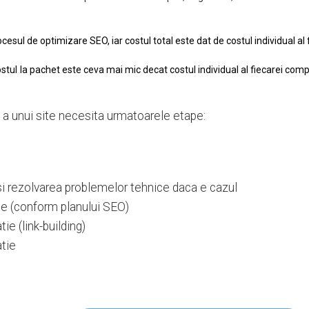
esul de optimizare SEO, iar costul total este dat de costul individual al fi
ostul la pachet este ceva mai mic decat costul individual al fiecarei com
 a unui site necesita urmatoarele etape:
 si rezolvarea problemelor tehnice daca e cazul
tie (conform planului SEO)
ie (link-building)
atie