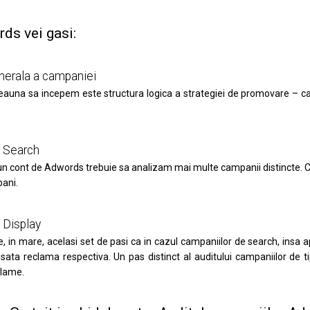
rds vei gasi:
enerala a campaniei
tdeauna sa incepem este structura logica a strategiei de promovare – ca
s Search
 un cont de Adwords trebuie sa analizam mai multe campanii distincte. 
bani.
 Display
 in mare, acelasi set de pasi ca in cazul campaniilor de search, insa ap
fisata reclama respectiva. Un pas distinct al auditului campaniilor de
clame.