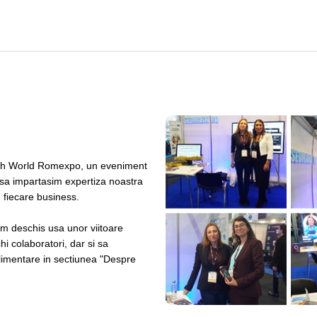
ech World Romexpo, un eveniment
 sa impartasim expertiza noastra
u fiecare business.
am deschis usa unor viitoare
i colaboratori, dar si sa
plimentare in sectiunea "Despre