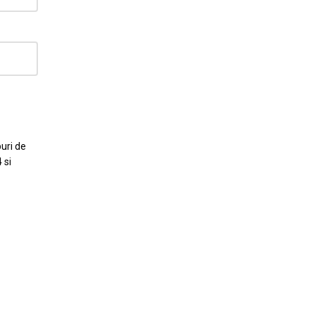
puri de
 si