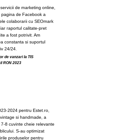
ervicii de marketing online,
pe pagina de Facebook a
ele colaborarii cu SEOmark
iar raportul calitate-pret
ite a fost potrivit. Am
a constanta si suportul
siv 24/24.
r de vanzari la TIS
il RON 2023
23-2024 pentru Estet.ro,
i vintage si handmade, a
e 7-8 cuvinte cheie relevante
licului. S-au optimizat
irile produselor pentru