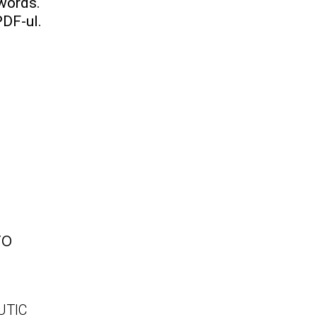
dwords.
PDF-ul.
ro
UTIC