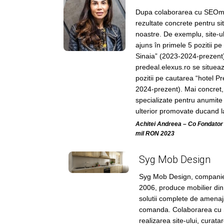
Dupa colaborarea cu SEOmar
rezultate concrete pentru sit
noastre. De exemplu, site-ul
ajuns în primele 5 pozitii pe
Sinaia” (2023-2024-prezent),
predeal.elexus.ro se situea
pozitii pe cautarea “hotel 
2024-prezent). Mai concret,
specializate pentru anumite 
ulterior promovate ducand la
Achitei Andreea – Co Fondator
mil RON 2023
Syg Mob Design
Syg Mob Design, companie
2006, produce mobilier din
solutii complete de amenaj
comanda. Colaborarea cu 
realizarea site-ului, curata