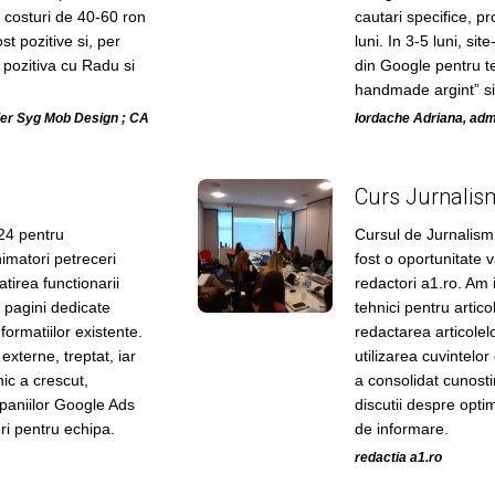
costuri de 40-60 ron
cautari specifice, pro
st pozitive si, per
luni. In 3-5 luni, si
 pozitiva cu Radu si
din Google pentru te
handmade argint” si „
lier Syg Mob Design ; CA
Iordache Adriana, adm
Curs Jurnalis
24 pentru
Cursul de Jurnalism
imatori petreceri
fost o oportunitate 
tirea functionarii
redactori a1.ro. Am 
 pagini dedicate
tehnici pentru artic
formatiilor existente.
redactarea articolelo
 externe, treptat, iar
utilizarea cuvintelor
nic a crescut,
a consolidat cunostin
paniilor Google Ads
discutii despre opti
ri pentru echipa.
de informare.
redactia a1.ro