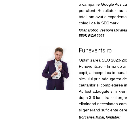
o campanie Google Ads cu 
per client. Rezultatele au fo
total, am avut o experienta
colegii de la SEOmark.
Iulian Boboc, responsabil ate
550K RON 2023
Funevents.ro
Optimizarea SEO 2023-20
Funevents.ro – firma de an
copii, a inceput cu imbunata
site-ului prin adaugarea de
cautarilor si completarea in
Au fost adaugate si link-uri
dupa 3-6 luni, traficul orga
eliminand necesitatea cam
si generand suficiente cere
Borcanea Mihai, fondator;