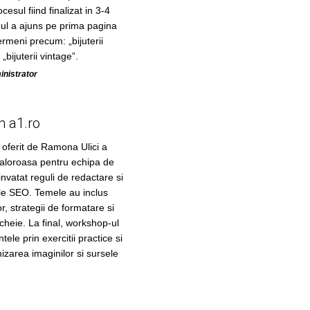
cesul fiind finalizat in 3-4
te-ul a ajuns pe prima pagina
rmeni precum: „bijuterii
bijuterii vintage”.
inistrator
m a1.ro
 oferit de Ramona Ulici a
valoroasa pentru echipa de
invatat reguli de redactare si
ole SEO. Temele au inclus
r, strategii de formatare si
 cheie. La final, workshop-ul
tele prin exercitii practice si
mizarea imaginilor si sursele