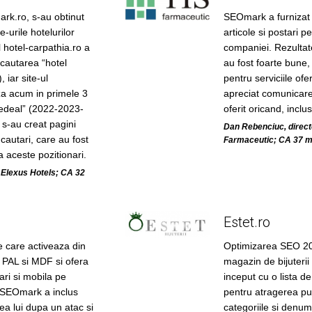
k.ro, s-au obtinut
SEOmark a furnizat s
e-urile hotelurilor
articole si postari 
 hotel-carpathia.ro a
companiei. Rezultat
 cautarea “hotel
au fost foarte bune, 
 iar site-ul
pentru serviciile ofer
za acum in primele 3
apreciat comunicare
Predeal” (2022-2023-
oferit oricand, inclu
 s-au creat pagini
Dan Rebenciuc, directo
cautari, care au fost
Farmaceutic; CA 37 m
 aceste pozitionari.
 Elexus Hotels; CA 32
Estet.ro
 care activeaza din
Optimizarea SEO 20
 PAL si MDF si ofera
magazin de bijuteri
ari si mobila pe
inceput cu o lista d
SEOmark a inclus
pentru atragerea pub
rea lui dupa un atac si
categoriile si denum