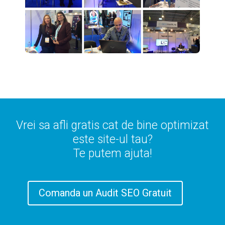
Vrei sa afli gratis cat de bine optimizat
este site-ul tau?
Te putem ajuta!
Comanda un Audit SEO Gratuit