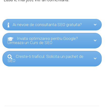
Ai nevoie de consultanta SEO gratuita?
Invata optimizarea pentru Google?
Urmeaza un Curs de SEO
Creste-ti traficul. Solicita un pachet de
SEO