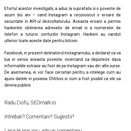
Efortul acestor investigatii, a adus la suprafata si o poveste de
acum doi ani – cand Instagram a recunoscut o eroare de
securitate in API-ul dezvoltatorului. Aceasta eroare a permis
hackerilor obtinerea adreselor de email si a numerelor de
telefon a tuturor conturilor Instagram. Hackerii au vandut
ulterior toate aceste date pentru bitcoin.
Facebook, in prezent detinatorul Instagramului, a declarat ca va
lua in serios aceasta poveste, incercand sa depisteze daca
informatiile extrase au fost de pe Instagram sau din alte surse.
De asemenea, ei vor face cercetari pentru a intelege cum au
ajuns datele in posesia Chtrbox si cum a fost posibil ca ele sa
devina publice.
Radu Ciofu, SEOmark.ro
Intrebari? Comentarii? Sugestii?
Lasa-le mai jos↓ intr-un comentariu.