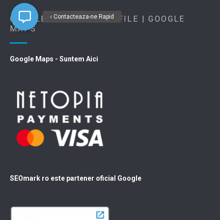
‹ Contacteaza-ne Rapid
GOOGLE BUSINESS PROFILE | GOOGLE
MAPS
Google Maps - Suntem Aici
SEOmark ro este partener oficial Google