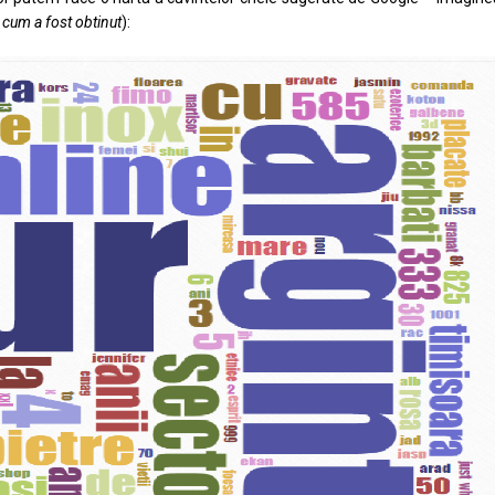
i cum a fost obtinut
):