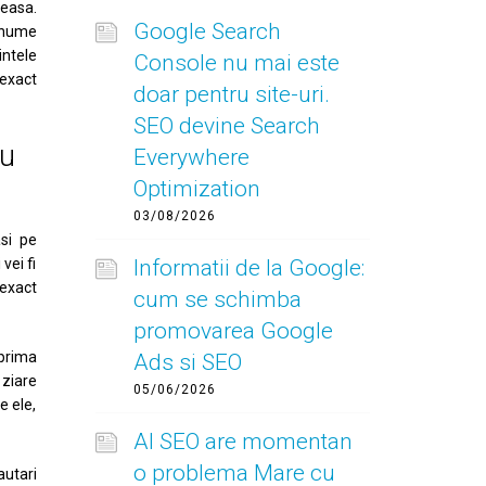
leasa.
Google Search
 anume
intele
Console nu mai este
exact
doar pentru site-uri.
SEO devine Search
ru
Everywhere
Optimization
03/08/2026
asi pe
vei fi
Informatii de la Google:
exact
cum se schimba
promovarea Google
 prima
Ads si SEO
 ziare
05/06/2026
e ele,
AI SEO are momentan
o problema Mare cu
autari