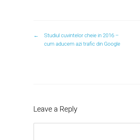
Post navigation
←
Studiul cuvintelor cheie in 2016 –
cum aducem azi trafic din Google
Leave a Reply