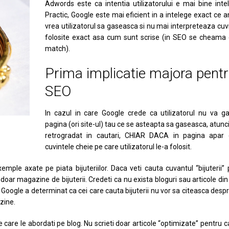
Adwords este ca intentia utilizatorului e mai bine inte
Practic, Google este mai eficient in a intelege exact ce
vrea utilizatorul sa gaseasca si nu mai interpreteaza cuv
folosite exact asa cum sunt scrise (in SEO se cheama 
match).
Prima implicatie majora pent
SEO
In cazul in care Google crede ca utilizatorul nu va g
pagina (ori site-ul) tau ce se asteapta sa gaseasca, atunci 
retrogradat in cautari, CHIAR DACA in pagina apar 
cuvintele cheie pe care utilizatorul le-a folosit.
mple axate pe piata bijuteriilor. Daca veti cauta cuvantul “bijuterii”
doar magazine de bijuterii. Credeti ca nu exista bloguri sau articole din
a Google a determinat ca cei care cauta bijuterii nu vor sa citeasca despr
zine.
pe care le abordati pe blog. Nu scrieti doar articole “optimizate” pentru c