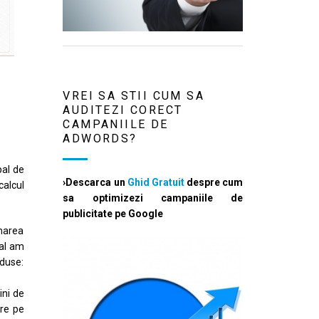
VREI SA STII CUM SA
AUDITEZI CORECT
CAMPANIILE DE
ADWORDS?
pal de
›Descarca un
Ghid Gratuit
despre cum
calcul
sa optimizezi campaniile de
publicitate pe Google
 marea
nal am
oduse:
ini de
are pe