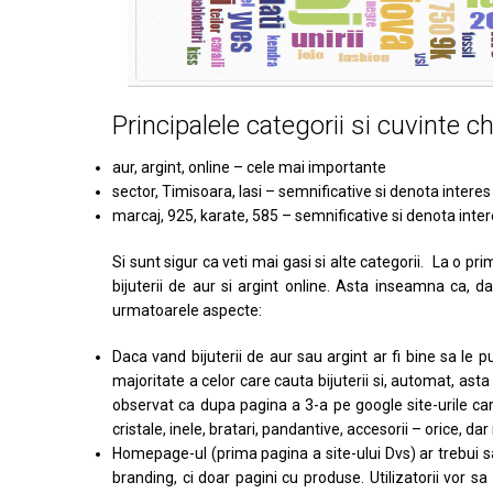
Principalele categorii si cuvinte ch
aur, argint, online – cele mai importante
sector, Timisoara, Iasi – semnificative si denota interes
marcaj, 925, karate, 585 – semnificative si denota inter
Si sunt sigur ca veti mai gasi si alte categorii. La o pri
bijuterii de aur si argint online. Asta inseamna ca, 
urmatoarele aspecte:
Daca vand bijuterii de aur sau argint ar fi bine sa l
majoritate a celor care cauta bijuterii si, automat, as
observat ca dupa pagina a 3-a pe google site-urile care
cristale, inele, bratari, pandantive, accesorii – orice, dar 
Homepage-ul (prima pagina a site-ului Dvs) ar trebui s
branding, ci doar pagini cu produse. Utilizatorii vor sa