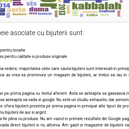
eie asociate cu bijuterii sunt:
 pentru locatie
es pentru calitate si produse originale
ma vedere, majoritatea celor care cauta bijuterii sunt interesati in princi
daca as vrea sa promovez un magazin de bijuterii, ar trebui sa iau in 
e pun pe prima pagina cu textul aferent. Asta se asteapta sa gaseasca
ta se asteapta sa vada si google. Nu este un studiu exhaustiv, dar perso
 ofera bijuterii prezinta pe prima pagina in principal alte tipuri de pr
nu bijuterii de aur si argint.
a fie plina cu produse. Nu am vazut in primele rezultate din Google pag
 vada direct bijuterii si nu altceva. Am gasit si magazine de bijuterii c