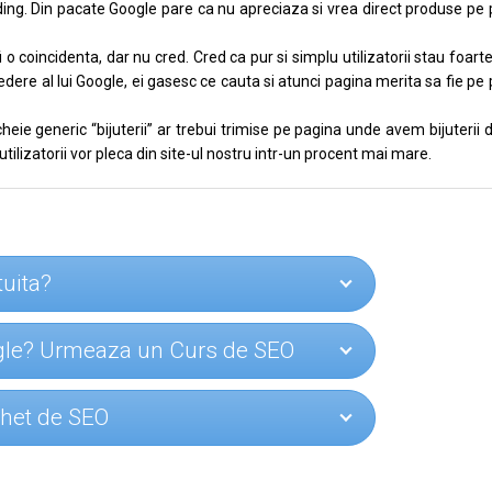
nding. Din pacate Google pare ca nu apreciaza si vrea direct produse pe
 coincidenta, dar nu cred. Cred ca pur si simplu utilizatorii stau foart
ere al lui Google, ei gasesc ce cauta si atunci pagina merita sa fie pe
eie generic “bijuterii” ar trebui trimise pe pagina unde avem bijuterii 
utilizatorii vor pleca din site-ul nostru intr-un procent mai mare.
tuita?
ogle? Urmeaza un Curs de SEO
achet de SEO