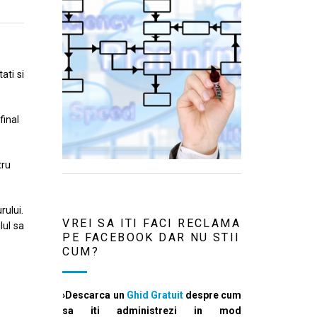
ati si
final
tru
rului.
VREI SA ITI FACI RECLAMA
lul sa
PE FACEBOOK DAR NU STII
CUM?
›Descarca un
Ghid Gratuit
despre cum
sa iti administrezi in mod