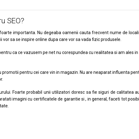
tru SEO?
e foarte importanta. Nu degeaba oamenii cauta frecvent nume de localit
rii vor sa se inspire online dupa care vor sa vada fizic produsele.
pentru ca ce vazusem pe net nu corespundea cu realitatea si am ales in 
au promotii pentru cei care vin in magazin. Nu are neaparat influenta pen
r.
ului. Foarte probabil unii utilizatori doresc sa fie siguri de calitatea au
ati imagini cu certificatele de garantie si , in general, faceti tot posibi
itate.