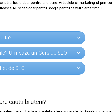
ieti articole doar pentru a le scrie. Articolele si marketing-ul prin co
citeasca. Nu scrieti doar pentru Google pentru ca veti pierde timpul.
tuita?
ogle? Urmeaza un Curs de SEO
achet de SEO
re cauta bijuterii?
rilor putem face o harta a cuvintelor cheie sugerate de Google – imagin