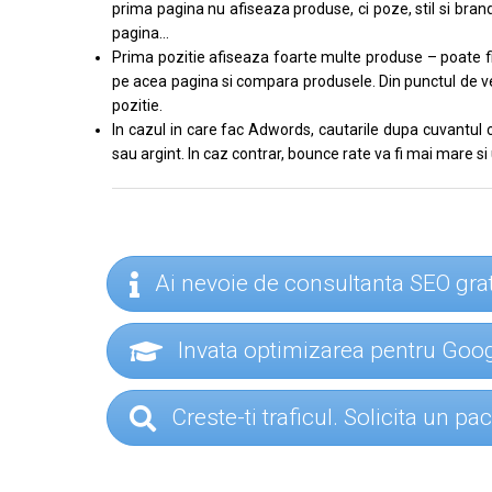
prima pagina nu afiseaza produse, ci poze, stil si bra
pagina…
Prima pozitie afiseaza foarte multe produse – poate fi o
pe acea pagina si compara produsele. Din punctul de ved
pozitie.
In cazul in care fac Adwords, cautarile dupa cuvantul ch
sau argint. In caz contrar, bounce rate va fi mai mare si 
Ai nevoie de consultanta SEO gra
Invata optimizarea pentru Go
Creste-ti traficul. Solicita un p