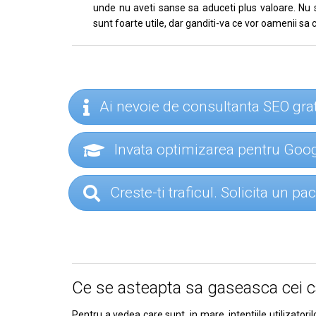
unde nu aveti sanse sa aduceti plus valoare. Nu scr
sunt foarte utile, dar ganditi-va ce vor oamenii sa 
Ai nevoie de consultanta SEO gra
Invata optimizarea pentru Go
Creste-ti traficul. Solicita un p
Ce se asteapta sa gaseasca cei ca
Pentru a vedea care sunt, in mare, intentiile utilizato