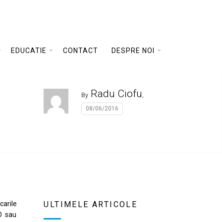
EDUCATIE
CONTACT
DESPRE NOI
Radu Ciofu
By
,
08/06/2016
arile
ULTIMELE ARTICOLE
O sau