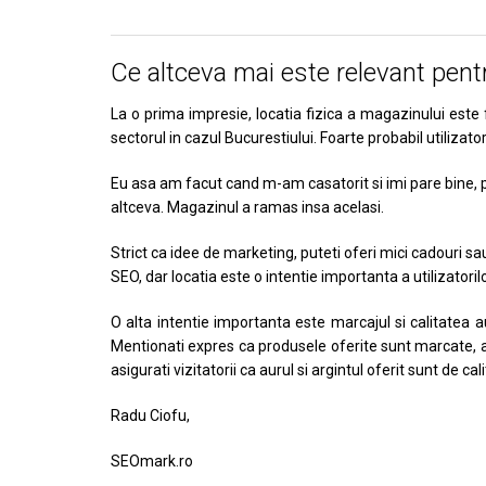
Ce altceva mai este relevant pen
La o prima impresie, locatia fizica a magazinului est
sectorul in cazul Bucurestiului. Foarte probabil utilizato
Eu asa am facut cand m-am casatorit si imi pare bine, 
altceva. Magazinul a ramas insa acelasi.
Strict ca idee de marketing, puteti oferi mici cadouri s
SEO, dar locatia este o intentie importanta a utilizatorilo
O alta intentie importanta este marcajul si calitatea aur
Mentionati expres ca produsele oferite sunt marcate, arat
asigurati vizitatorii ca aurul si argintul oferit sunt de cal
Radu Ciofu,
SEOmark.ro