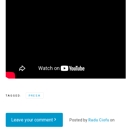
TAGGED:
PRESA
Leave your comment
Posted by
Radu Ciofu
on