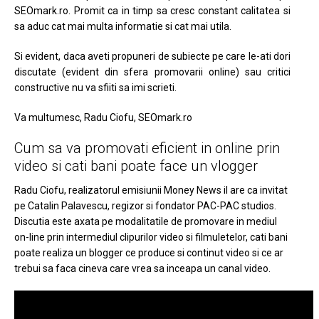
SEOmark.ro. Promit ca in timp sa cresc constant calitatea si
sa aduc cat mai multa informatie si cat mai utila.
Si evident, daca aveti propuneri de subiecte pe care le-ati dori
discutate (evident din sfera promovarii online) sau critici
constructive nu va sfiiti sa imi scrieti.
Va multumesc, Radu Ciofu, SEOmark.ro
Cum sa va promovati eficient in online prin
video si cati bani poate face un vlogger
Radu Ciofu, realizatorul emisiunii Money News il are ca invitat
pe Catalin Palavescu, regizor si fondator PAC-PAC studios.
Discutia este axata pe modalitatile de promovare in mediul
on-line prin intermediul clipurilor video si filmuletelor, cati bani
poate realiza un blogger ce produce si continut video si ce ar
trebui sa faca cineva care vrea sa inceapa un canal video.