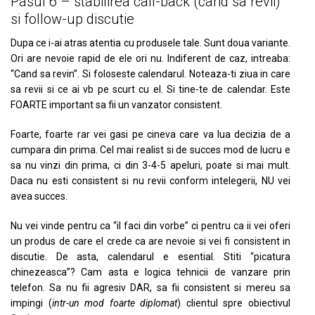
Pasul 6 – stabilirea call-back (cand sa revii)
si follow-up discutie
Dupa ce i-ai atras atentia cu produsele tale. Sunt doua variante.
Ori are nevoie rapid de ele ori nu. Indiferent de caz, intreaba:
“Cand sa revin”. Si foloseste calendarul. Noteaza-ti ziua in care
sa revii si ce ai vb pe scurt cu el. Si tine-te de calendar. Este
FOARTE important sa fii un vanzator consistent.
Foarte, foarte rar vei gasi pe cineva care va lua decizia de a
cumpara din prima. Cel mai realist si de succes mod de lucru e
sa nu vinzi din prima, ci din 3-4-5 apeluri, poate si mai mult.
Daca nu esti consistent si nu revii conform intelegerii, NU vei
avea succes.
Nu vei vinde pentru ca “il faci din vorbe” ci pentru ca ii vei oferi
un produs de care el crede ca are nevoie si vei fi consistent in
discutie. De asta, calendarul e esential. Stiti “picatura
chinezeasca”? Cam asta e logica tehnicii de vanzare prin
telefon. Sa nu fii agresiv DAR, sa fii consistent si mereu sa
impingi (
intr-un mod foarte diplomat
) clientul spre obiectivul