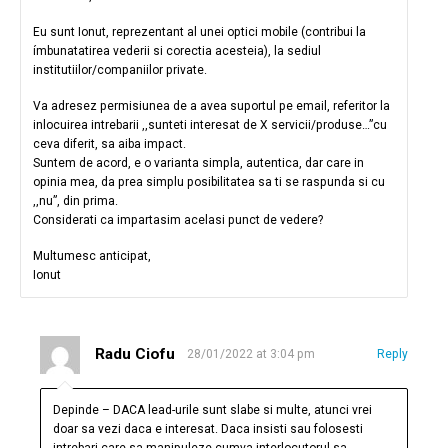
Eu sunt Ionut, reprezentant al unei optici mobile (contribui la
ímbunatatirea vederii si corectia acesteia), la sediul
institutiilor/companiilor private.
Va adresez permisiunea de a avea suportul pe email, referitor la
inlocuirea intrebarii ,,sunteti interesat de X servicii/produse…”cu
ceva diferit, sa aiba impact.
Suntem de acord, e o varianta simpla, autentica, dar care in
opinia mea, da prea simplu posibilitatea sa ti se raspunda si cu
,,nu”, din prima.
Considerati ca impartasim acelasi punct de vedere?
Multumesc anticipat,
Ionut
Radu Ciofu
28/01/2022 at 3:04 pm
Reply
Depinde – DACA lead-urile sunt slabe si multe, atunci vrei
doar sa vezi daca e interesat. Daca insisti sau folosesti