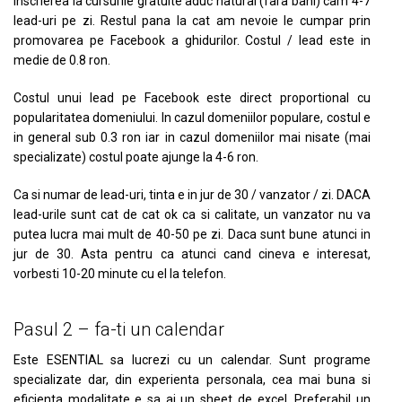
inscrierea la cursurile gratuite aduc natural (fara bani) cam 4-7
lead-uri pe zi. Restul pana la cat am nevoie le cumpar prin
promovarea pe Facebook a ghidurilor. Costul / lead este in
medie de 0.8 ron.
Costul unui lead pe Facebook este direct proportional cu
popularitatea domeniului. In cazul domeniilor populare, costul e
in general sub 0.3 ron iar in cazul domeniilor mai nisate (mai
specializate) costul poate ajunge la 4-6 ron.
Ca si numar de lead-uri, tinta e in jur de 30 / vanzator / zi. DACA
lead-urile sunt cat de cat ok ca si calitate, un vanzator nu va
putea lucra mai mult de 40-50 pe zi. Daca sunt bune atunci in
jur de 30. Asta pentru ca atunci cand cineva e interesat,
vorbesti 10-20 minute cu el la telefon.
Pasul 2 – fa-ti un calendar
Este ESENTIAL sa lucrezi cu un calendar. Sunt programe
specializate dar, din experienta personala, cea mai buna si
eficienta modalitate e sa ai un sheet de excel. Preferabil un