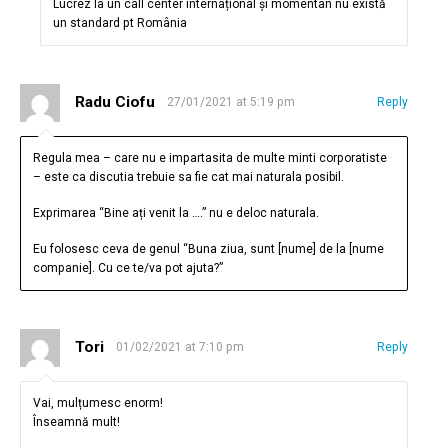
Lucrez la un call center internațional și momentan nu există
un standard pt România
Radu Ciofu
27/01/2021 at 5:19 pm
Reply
Regula mea – care nu e impartasita de multe minti corporatiste
– este ca discutia trebuie sa fie cat mai naturala posibil.
Exprimarea “Bine ați venit la ….” nu e deloc naturala.
Eu folosesc ceva de genul “Buna ziua, sunt [nume] de la [nume
companie]. Cu ce te/va pot ajuta?”
Tori
01/02/2021 at 7:10 pm
Reply
Vai, mulțumesc enorm!
Înseamnă mult!