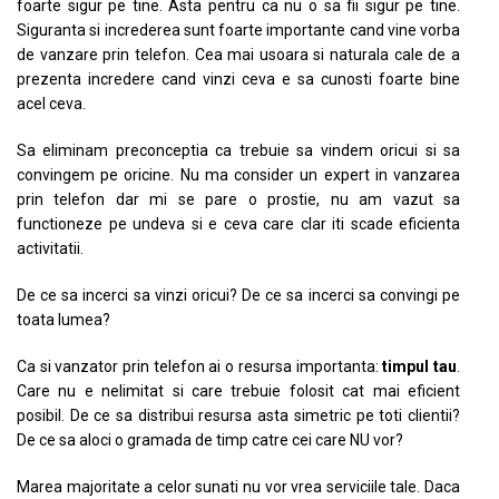
foarte sigur pe tine. Asta pentru ca nu o sa fii sigur pe tine.
Siguranta si increderea sunt foarte importante cand vine vorba
de vanzare prin telefon. Cea mai usoara si naturala cale de a
prezenta incredere cand vinzi ceva e sa cunosti foarte bine
acel ceva.
Sa eliminam preconceptia ca trebuie sa vindem oricui si sa
convingem pe oricine. Nu ma consider un expert in vanzarea
prin telefon dar mi se pare o prostie, nu am vazut sa
functioneze pe undeva si e ceva care clar iti scade eficienta
activitatii.
De ce sa incerci sa vinzi oricui? De ce sa incerci sa convingi pe
toata lumea?
Ca si vanzator prin telefon ai o resursa importanta:
timpul tau
.
Care nu e nelimitat si care trebuie folosit cat mai eficient
posibil. De ce sa distribui resursa asta simetric pe toti clientii?
De ce sa aloci o gramada de timp catre cei care NU vor?
Marea majoritate a celor sunati nu vor vrea serviciile tale. Daca