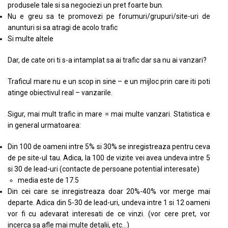
produsele tale si sa negociezi un pret foarte bun.
Nu e greu sa te promovezi pe forumuri/grupuri/site-uri de
anunturi si sa atragi de acolo trafic
Si multe altele
Dar, de cate ori ti s-a intamplat sa ai trafic dar sa nu ai vanzari?
Traficul mare nu e un scop in sine – e un mijloc prin care iti poti
atinge obiectivul real – vanzarile.
Sigur, mai mult trafic in mare = mai multe vanzari. Statistica e
in general urmatoarea:
Din 100 de oameni intre 5% si 30% se inregistreaza pentru ceva
de pe site-ul tau. Adica, la 100 de vizite vei avea undeva intre 5
si 30 de lead-uri (contacte de persoane potential interesate)
media este de 17.5
Din cei care se inregistreaza doar 20%-40% vor merge mai
departe. Adica din 5-30 de lead-uri, undeva intre 1 si 12 oameni
vor fi cu adevarat interesati de ce vinzi. (vor cere pret, vor
incerca sa afle mai multe detalii, etc…)