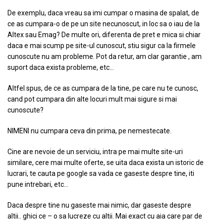
De exemplu, daca vreau sa imi cumpar o masina de spalat, de
ce as cumpara-o de pe un site necunoscut, in loc sa o iau de la
Altex sau Emag? De multe ori, diferenta de pret e mica si chiar
daca e mai scump pe site-ul cunoscut, stiu sigur ca la firmele
cunoscute nu am probleme. Pot da retur, am clar garantie , am
suport daca exista probleme, etc…
Altfel spus, de ce as cumpara de la tine, pe care nu te cunosc,
cand pot cumpara din alte locuri mult mai sigure si mai
cunoscute?
NIMENI nu cumpara ceva din prima, pe nemestecate.
Cine are nevoie de un serviciu, intra pe mai multe site-uri
similare, cere mai multe oferte, se uita daca exista un istoric de
lucrari, te cauta pe google sa vada ce gaseste despre tine, iti
pune intrebari, etc…
Daca despre tine nu gaseste mai nimic, dar gaseste despre
altii.. ghici ce – o sa lucreze cu altii. Mai exact cu aia care par de