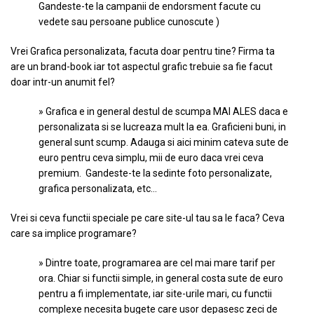
Gandeste-te la campanii de endorsment facute cu
vedete sau persoane publice cunoscute )
Vrei Grafica personalizata, facuta doar pentru tine? Firma ta
are un brand-book iar tot aspectul grafic trebuie sa fie facut
doar intr-un anumit fel?
» Grafica e in general destul de scumpa MAI ALES daca e
personalizata si se lucreaza mult la ea. Graficieni buni, in
general sunt scump. Adauga si aici minim cateva sute de
euro pentru ceva simplu, mii de euro daca vrei ceva
premium. Gandeste-te la sedinte foto personalizate,
grafica personalizata, etc…
Vrei si ceva functii speciale pe care site-ul tau sa le faca? Ceva
care sa implice programare?
» Dintre toate, programarea are cel mai mare tarif per
ora. Chiar si functii simple, in general costa sute de euro
pentru a fi implementate, iar site-urile mari, cu functii
complexe necesita bugete care usor depasesc zeci de