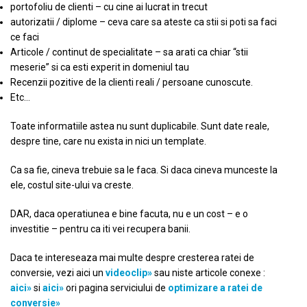
portofoliu de clienti – cu cine ai lucrat in trecut
autorizatii / diplome – ceva care sa ateste ca stii si poti sa faci
ce faci
Articole / continut de specialitate – sa arati ca chiar “stii
meserie” si ca esti experit in domeniul tau
Recenzii pozitive de la clienti reali / persoane cunoscute.
Etc…
Toate informatiile astea nu sunt duplicabile. Sunt date reale,
despre tine, care nu exista in nici un template.
Ca sa fie, cineva trebuie sa le faca. Si daca cineva munceste la
ele, costul site-ului va creste.
DAR, daca operatiunea e bine facuta, nu e un cost – e o
investitie – pentru ca iti vei recupera banii.
Daca te intereseaza mai multe despre cresterea ratei de
conversie, vezi aici un
videoclip»
sau niste articole conexe :
aici»
si
aici»
ori pagina serviciului de
optimizare a ratei de
conversie»