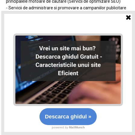
principalele motoare de cautare (Servicii de optimizare SEO)
- Servicii de administrare si promovare a campaniilor publicitare
realizate prin Facebook
- Servicii de redactare a articolelor cu scopul publicarii lor in
mediul online
- Servicii de optimizare a ratei de conversie pentru imbunatatirea
campaniilor publicitare
- Consultanta si asistenta pe zona de marketing si promovare
online
Principalele cursuri oferite sunt:
- Curs general de Marketing Online (sales funnel)
- Curs optimizare SEO - un curs destinat in principal celor care
administreaza sau realizeaza site-uri
- Curs jurnalism SEO - un curs destinat in principal celor care
redacteaza continut online
- Curs de administrare campanii publicitare pe Facebook
- Curs de administrare campanii publicitare prin Google Ads
- Curs de Blogging