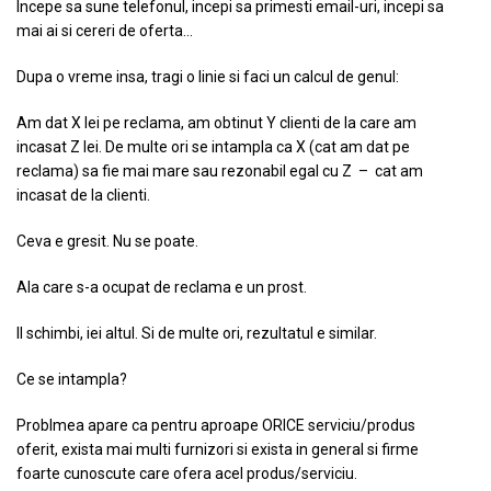
Incepe sa sune telefonul, incepi sa primesti email-uri, incepi sa
mai ai si cereri de oferta…
Dupa o vreme insa, tragi o linie si faci un calcul de genul:
Am dat X lei pe reclama, am obtinut Y clienti de la care am
incasat Z lei. De multe ori se intampla ca X (cat am dat pe
reclama) sa fie mai mare sau rezonabil egal cu Z – cat am
incasat de la clienti.
Ceva e gresit. Nu se poate.
Ala care s-a ocupat de reclama e un prost.
Il schimbi, iei altul. Si de multe ori, rezultatul e similar.
Ce se intampla?
Problmea apare ca pentru aproape ORICE serviciu/produs
oferit, exista mai multi furnizori si exista in general si firme
foarte cunoscute care ofera acel produs/serviciu.