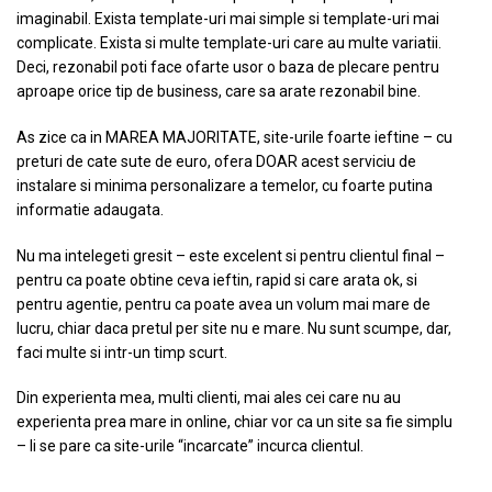
imaginabil. Exista template-uri mai simple si template-uri mai
complicate. Exista si multe template-uri care au multe variatii.
Deci, rezonabil poti face ofarte usor o baza de plecare pentru
aproape orice tip de business, care sa arate rezonabil bine.
As zice ca in MAREA MAJORITATE, site-urile foarte ieftine – cu
preturi de cate sute de euro, ofera DOAR acest serviciu de
instalare si minima personalizare a temelor, cu foarte putina
informatie adaugata.
Nu ma intelegeti gresit – este excelent si pentru clientul final –
pentru ca poate obtine ceva ieftin, rapid si care arata ok, si
pentru agentie, pentru ca poate avea un volum mai mare de
lucru, chiar daca pretul per site nu e mare. Nu sunt scumpe, dar,
faci multe si intr-un timp scurt.
Din experienta mea, multi clienti, mai ales cei care nu au
experienta prea mare in online, chiar vor ca un site sa fie simplu
– li se pare ca site-urile “incarcate” incurca clientul.