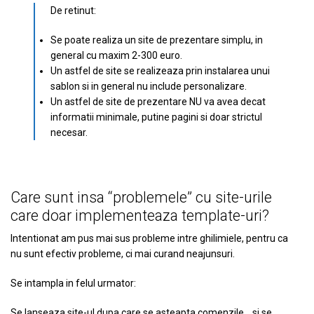
De retinut:
Se poate realiza un site de prezentare simplu, in
general cu maxim 2-300 euro.
Un astfel de site se realizeaza prin instalarea unui
sablon si in general nu include personalizare.
Un astfel de site de prezentare NU va avea decat
informatii minimale, putine pagini si doar strictul
necesar.
Care sunt insa “problemele” cu site-urile
care doar implementeaza template-uri?
Intentionat am pus mai sus probleme intre ghilimiele, pentru ca
nu sunt efectiv probleme, ci mai curand neajunsuri.
Se intampla in felul urmator:
Se lanseaza site-ul dupa care se asteapta comenzile… si se