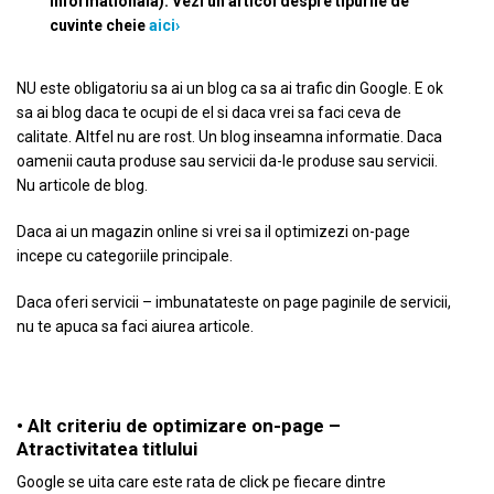
informationala). Vezi un articol despre tipurile de
cuvinte cheie
aici›
NU este obligatoriu sa ai un blog ca sa ai trafic din Google. E ok
sa ai blog daca te ocupi de el si daca vrei sa faci ceva de
calitate. Altfel nu are rost. Un blog inseamna informatie. Daca
oamenii cauta produse sau servicii da-le produse sau servicii.
Nu articole de blog.
Daca ai un magazin online si vrei sa il optimizezi on-page
incepe cu categoriile principale.
Daca oferi servicii – imbunatateste on page paginile de servicii,
nu te apuca sa faci aiurea articole.
• Alt criteriu de optimizare on-page –
Atractivitatea titlului
Google se uita care este rata de click pe fiecare dintre