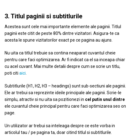
3. Titlul paginii si subtitlurile
Acestea sunt cele mai importante elemente ale paginii. Titlul
paginii este citit de peste 80% dintre vizitatori. Asigura-te ca
acesta le spune vizitatorilor exact pe ce pagina au ajuns.
Nu uita ca titlul trebuie sa contina neaparat cuvantul cheie
pentru care faci optimizarea. Ar fi indicat ca el sa inceapa chiar
cu acel cuvant. Mai multe detalii despre cum se scrie un titlu,
poti citi
aici
.
Subtitlurile (H1, H2, H3 – headings) sunt sub-sectiuni ale paginii.
Ele ar trebui sa reprezinte ideile principale ale paginii. Scrie-le
simplu, atractiv si nu uita sa pozitionezi in
cel putin unul dintre
ele cuvantul cheie principal pentru care faci optimizarea seo on
page.
Un utilizator ar trebui sa inteleaga despre ce este vorba in
articolul tau / pe pagina ta, doar citind titlul si subtitlurile.