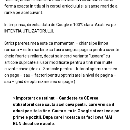
forma exacta in titlu si in corpul articolului si ai sanse mari de a
ranka pe acel cuvant.
In timp insa, directia data de Google e 100% clara: Axati-va pe
INTENTIA UTILIZATORULUI.
Strict parerea mea este ca momentan – chiar si pe limba
romana – este mai bine sa faci o singura pagina pentru cuvinte
cheie foarte similare, decat sa incerci varianta “usoara” cu
articole duplicate si usor modificate pentru a tinti mai multe
cuvinte cheie (de ex: 3articole pentru : tutorial optimizare seo
on page – sau – factori pentru optimizare la nivel de pagina –
sau – ghid de optimizare seo on page )
» Important de retinut – Gandeste-te CE vrea
utilizatorul care cauta acel ceva pentru care vrei sa il
aduci pe site la tine. Cauta si tu in Google si vezi ce e pe
primele pozitii. Dupa care incearca sa faci ceva MAI
BUN decat ce e acolo.