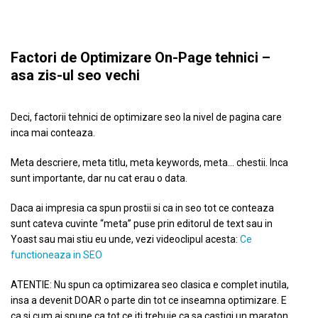
Factori de Optimizare On-Page tehnici –
asa zis-ul seo vechi
Deci, factorii tehnici de optimizare seo la nivel de pagina care
inca mai conteaza.
Meta descriere, meta titlu, meta keywords, meta… chestii. Inca
sunt importante, dar nu cat erau o data.
Daca ai impresia ca spun prostii si ca in seo tot ce conteaza
sunt cateva cuvinte “meta” puse prin editorul de text sau in
Yoast sau mai stiu eu unde, vezi videoclipul acesta:
Ce
functioneaza in SEO
ATENTIE: Nu spun ca optimizarea seo clasica e complet inutila,
insa a devenit DOAR o parte din tot ce inseamna optimizare. E
ca si cum ai spune ca tot ce iti trebuie ca sa castigi un maraton