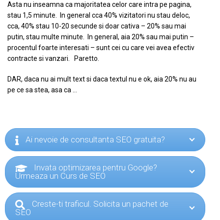
Asta nu inseamna ca majoritatea celor care intra pe pagina,
stau 1,5 minute. In general cca 40% vizitatori nu stau deloc,
cca, 40% stau 10-20 secunde si doar cativa – 20% sau mai
putin, stau multe minute. In general, aia 20% sau mai putin –
procentul foarte interesati – sunt cei cu care vei avea efectiv
contracte si vanzari. Paretto.
DAR, daca nu ai mult text si daca textul nu e ok, aia 20% nu au
pe ce sa stea, asa ca …
Ai nevoie de consultanta SEO gratuita?
Invata optimizarea pentru Google?
Urmeaza un Curs de SEO
Creste-ti traficul. Solicita un pachet de
SEO