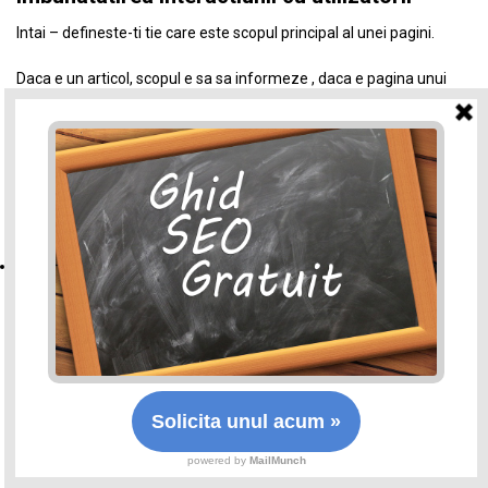
Intai – defineste-ti tie care este scopul principal al unei pagini.
Daca e un articol, scopul e sa sa informeze , daca e pagina unui
serviciu, scopul e ca oamenii sa ceara informatii sau chiar acel
serviciu. Daca e o pagina de produs, scopul e ca oamenii sa
cumpere.
Oricare ar fi scopul, defineste-l intai, dupa care incepe sa
imbunatatesti pagina.
Important: google mentioneaza expres ca o pagina buna,
este in general updatata frecvent. Nu spun sa updatezi tot
timpul toate paginile – e absurd si imposibil dar, macar cele
mai importante pagini trebuie imbunatatite periodic.
Cum faci o pagina mai buna? Adaugand ce au nevoie oamenii
si eliminand ce nu au nevoie.
Practic, se face relativ simplu. Ai nevoie de doua unelte: