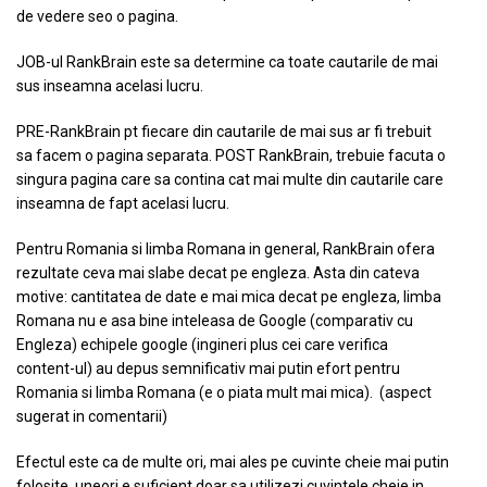
de vedere seo o pagina.
JOB-ul RankBrain este sa determine ca toate cautarile de mai
sus inseamna acelasi lucru.
PRE-RankBrain pt fiecare din cautarile de mai sus ar fi trebuit
sa facem o pagina separata. POST RankBrain, trebuie facuta o
singura pagina care sa contina cat mai multe din cautarile care
inseamna de fapt acelasi lucru.
Pentru Romania si limba Romana in general, RankBrain ofera
rezultate ceva mai slabe decat pe engleza. Asta din cateva
motive: cantitatea de date e mai mica decat pe engleza, limba
Romana nu e asa bine inteleasa de Google (comparativ cu
Engleza) echipele google (ingineri plus cei care verifica
content-ul) au depus semnificativ mai putin efort pentru
Romania si limba Romana (e o piata mult mai mica). (aspect
sugerat in comentarii)
Efectul este ca de multe ori, mai ales pe cuvinte cheie mai putin
folosite, uneori e suficient doar sa utilizezi cuvintele cheie in