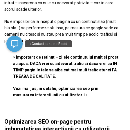
intrat – inseamna ca nu e cu adevarat potrivita – caz in care
scorul scade ulterior.
Nu e imposibil ca la inceput o pagina cu un continut slab (mult
bla bla…) sa performeze ok. Insa, pe masura ce google vede ca
oamenii nu citesc si nu stau prea mult timp pe acolo, traficul si
pozitia vor fi din ce in ce mai mici.
‹ Contacteaza-ne Rapid
» Important de retinut – zilele continutului mult si prost
au apus. DACA vrei cu adevarat trafic si daca vrei ca IN
TIMP paginile tale sa aiba cat mai mult trafic atunci FA
TREABA DE CALITATE.
Vezi mai jos, in detaliu, optimizarea seo prin
masurarea interactiunii cu utilizatorii ↓
Optimizarea SEO on-page pentru
imbunatatirea interactiunii cu utilizatorii