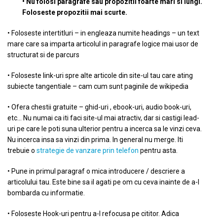
• Nu folosi paragrafe sau propozitii foarte mari si lungi.
Foloseste propozitii mai scurte.
• Foloseste intertitluri – in engleaza numite headings – un text
mare care sa imparta articolul in paragrafe logice mai usor de
structurat si de parcurs
• Foloseste link-uri spre alte articole din site-ul tau care ating
subiecte tangentiale – cam cum sunt paginile de wikipedia
• Ofera chestii gratuite – ghid-uri , ebook-uri, audio book-uri,
etc… Nu numai ca iti faci site-ul mai atractiv, dar si castigi lead-
uri pe care le poti suna ulterior pentru a incerca sa le vinzi ceva.
Nu incerca insa sa vinzi din prima. In general nu merge. Iti
trebuie o
strategie de vanzare prin telefon
pentru asta.
• Pune in primul paragraf o mica introducere / descriere a
articolului tau. Este bine sa il agati pe om cu ceva inainte de a-l
bombarda cu informatie.
• Foloseste Hook-uri pentru a-l refocusa pe cititor. Adica