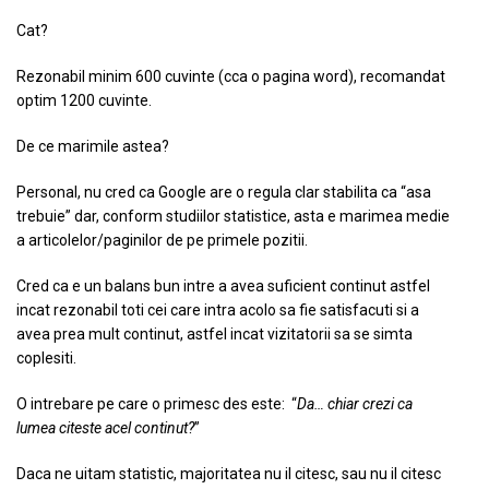
Cat?
Rezonabil minim 600 cuvinte (cca o pagina word), recomandat
optim 1200 cuvinte.
De ce marimile astea?
Personal, nu cred ca Google are o regula clar stabilita ca “asa
trebuie” dar, conform studiilor statistice, asta e marimea medie
a articolelor/paginilor de pe primele pozitii.
Cred ca e un balans bun intre a avea suficient continut astfel
incat rezonabil toti cei care intra acolo sa fie satisfacuti si a
avea prea mult continut, astfel incat vizitatorii sa se simta
coplesiti.
O intrebare pe care o primesc des este: “
Da… chiar crezi ca
lumea citeste acel continut?
”
Daca ne uitam statistic, majoritatea nu il citesc, sau nu il citesc