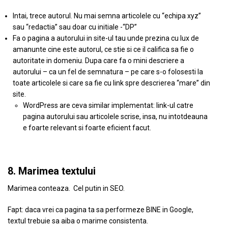
Intai, trece autorul. Nu mai semna articolele cu “echipa xyz”
sau “redactia” sau doar cu initiale -“DP”
Fa o pagina a autorului in site-ul tau unde prezina cu lux de
amanunte cine este autorul, ce stie si ce il califica sa fie o
autoritate in domeniu. Dupa care fa o mini descriere a
autorului – ca un fel de semnatura – pe care s-o folosesti la
toate articolele si care sa fie cu link spre descrierea “mare” din
site.
WordPress are ceva similar implementat: link-ul catre
pagina autorului sau articolele scrise, insa, nu intotdeauna
e foarte relevant si foarte eficient facut.
8. Marimea textului
Marimea conteaza. Cel putin in SEO.
Fapt: daca vrei ca pagina ta sa performeze BINE in Google,
textul trebuie sa aiba o marime consistenta.