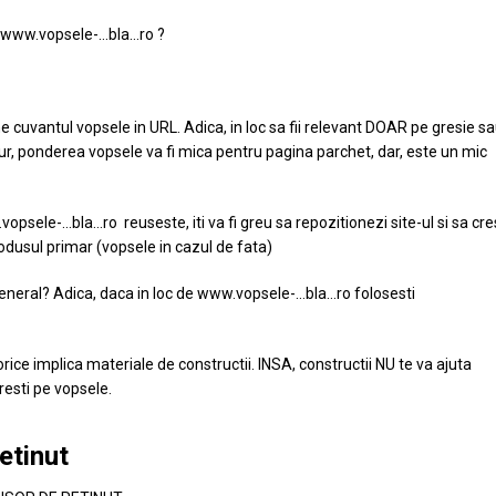
pe www.vopsele-…bla…ro ?
ine cuvantul vopsele in URL. Adica, in loc sa fii relevant DOAR pe gresie s
gur, ponderea vopsele va fi mica pentru pagina parchet, dar, este un mic
vopsele-…bla…ro reuseste, iti va fi greu sa repozitionezi site-ul si sa cre
odusul primar (vopsele in cazul de fata)
general? Adica, daca in loc de www.vopsele-…bla…ro folosesti
e orice implica materiale de constructii. INSA, constructii NU te va ajuta
resti pe vopsele.
etinut