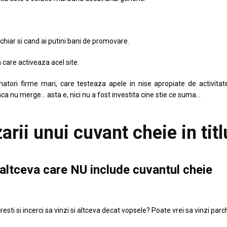
 chiar si cand ai putini bani de promovare.
 care activeaza acel site.
atori firme mari, care testeaza apele in nise apropiate de activitat
aca nu merge… asta e, nici nu a fost investita cine stie ce suma…
zarii unui cuvant cheie in titl
altceva care NU include cuvantul cheie
resti si incerci sa vinzi si altceva decat vopsele? Poate vrei sa vinzi parc