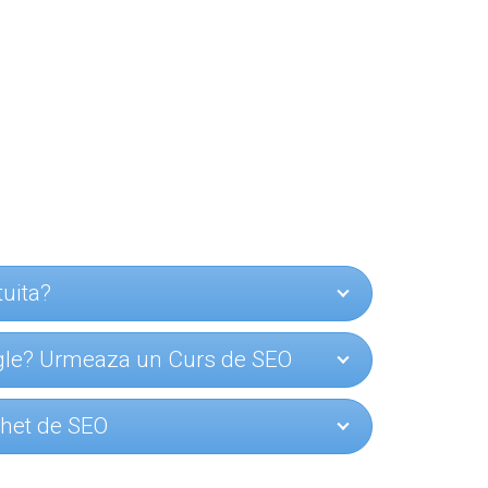
tuita?
ogle? Urmeaza un Curs de SEO
achet de SEO