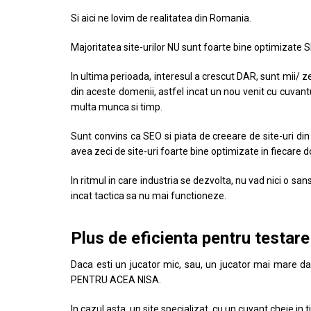
Si aici ne lovim de realitatea din Romania.
Majoritatea site-urilor NU sunt foarte bine optimizate 
In ultima perioada, interesul a crescut DAR, sunt mii/ ze
din aceste domenii, astfel incat un nou venit cu cuvan
multa munca si timp.
Sunt convins ca SEO si piata de creeare de site-uri din
avea zeci de site-uri foarte bine optimizate in fiecare 
In ritmul in care industria se dezvolta, nu vad nici o sa
incat tactica sa nu mai functioneze.
Plus de eficienta pentru testare
Daca esti un jucator mic, sau, un jucator mai mare da
PENTRU ACEA NISA.
In cazul asta, un site specializat, cu un cuvant cheie in 