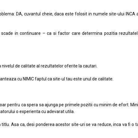
problema: DA, cuvantul cheie, daca este folosit in numele site-ului INCA
 scade in continuare – ca si factor care determina pozitia rezultate
elul de calitate al rezultatelor oferite la cautari.
ranteaza cu NIMIC faptul ca site-ul tau este unul de calitate.
oar pentru ca spera sa ajunga pe primele pozitii cu minim de efort. Mi
atorului o experienta cu adevarat utila.
titlu. Asa ca, desi ponderea acestor site-uri se va reduce, inca va fi o t