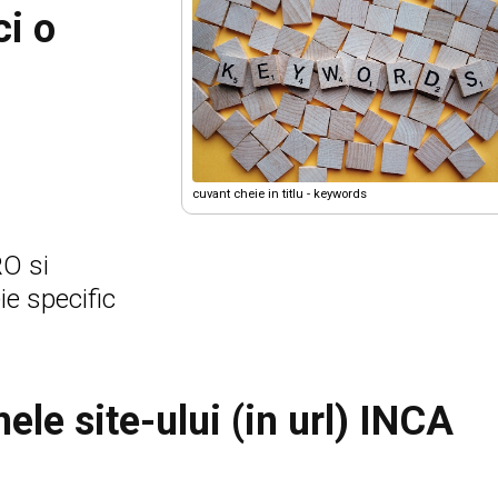
ci o
cuvant cheie in titlu - keywords
RO si
ie specific
le site-ului (in url) INCA