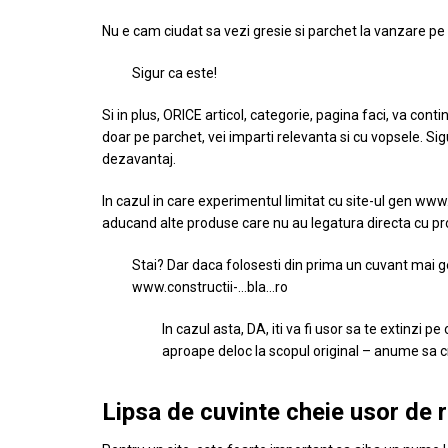
Nu e cam ciudat sa vezi gresie si parchet la vanzare 
Sigur ca este!
Si in plus, ORICE articol, categorie, pagina faci, va cont
doar pe parchet, vei imparti relevanta si cu vopsele. Si
dezavantaj.
In cazul in care experimentul limitat cu site-ul gen www.
aducand alte produse care nu au legatura directa cu pr
Stai? Dar daca folosesti din prima un cuvant mai 
www.constructii-…bla…ro
In cazul asta, DA, iti va fi usor sa te extinzi p
aproape deloc la scopul original – anume sa c
Lipsa de cuvinte cheie usor de r