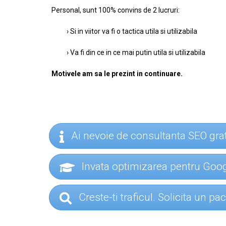
Personal, sunt 100% convins de 2 lucruri:
› Si in viitor va fi o tactica utila si utilizabila
› Va fi din ce in ce mai putin utila si utilizabila
Motivele am sa le prezint in continuare.
Ai nevoie de consultanta SEO gra
Invata optimizarea pentru Go
Creste-ti traficul. Solicita un p