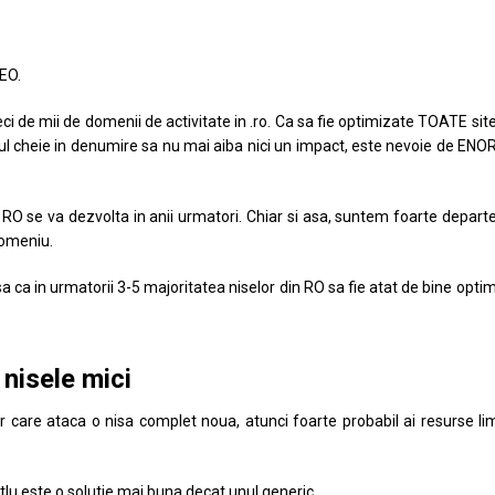
SEO.
ci de mii de domenii de activitate in .ro. Ca sa fie optimizate TOATE site
tul cheie in denumire sa nu mai aiba nici un impact, este nevoie de EN
 RO se va dezvolta in anii urmatori. Chiar si asa, suntem foarte depart
domeniu.
nsa ca in urmatorii 3-5 majoritatea niselor din RO sa fie atat de bine opti
 nisele mici
r care ataca o nisa complet noua, atunci foarte probabil ai resurse li
titlu este o solutie mai buna decat unul generic.