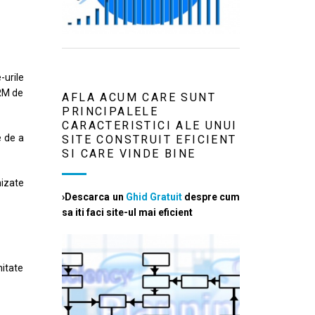
-urile
ORM de
AFLA ACUM CARE SUNT
PRINCIPALELE
CARACTERISTICI ALE UNUI
e de a
SITE CONSTRUIT EFICIENT
SI CARE VINDE BINE
mizate
›Descarca un
Ghid Gratuit
despre cum
sa iti faci site-ul mai eficient
mitate